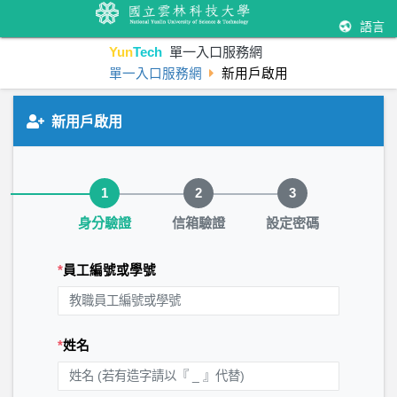
語言
Yun
Tech
單一入口服務網
單一入口服務網
新用戶啟用
新用戶啟用
步驟 1 / 3：身分驗證
1
2
3
身分驗證
信箱驗證
設定密碼
*
員工編號或學號
*
姓名