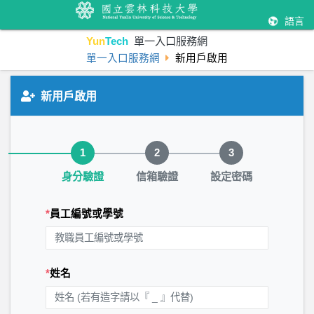
語言
Yun
Tech
單一入口服務網
單一入口服務網
新用戶啟用
新用戶啟用
步驟 1 / 3：身分驗證
1
2
3
身分驗證
信箱驗證
設定密碼
*
員工編號或學號
*
姓名