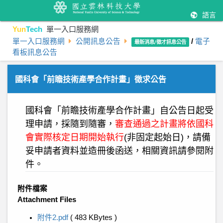
語言
Yun
Tech
單一入口服務網
單一入口服務網
公開訊息公告
/
電子
最新消息/徵才訊息公告
看板訊息公告
國科會「前瞻技術產學合作計畫」徵求公告
國科會「前瞻技術產學合作計畫」自公告日起受
理申請，
採隨到隨審，
審查通過之計畫將依國科
會實際核定日期開始執行
(
非固定起始日)，請備
妥申請者資料並造冊後函送
，相關資訊請參閱附
件。
附件檔案
Attachment Files
附件2.pdf
( 483 KBytes )