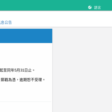
語言
訊息公告
起至同年
5
月
31
日止。
日郵戳為憑，逾期恕不受理。