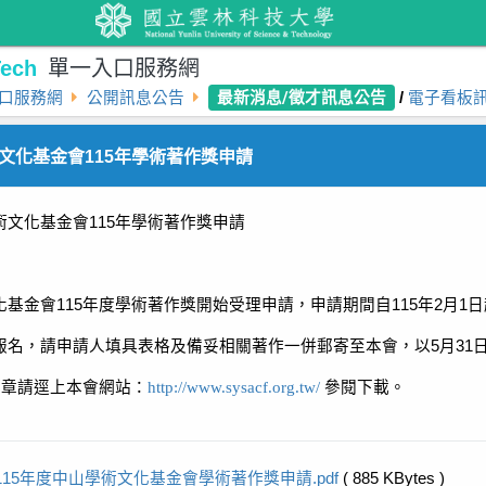
ech
單一入口服務網
最新消息/徵才訊息公告
口服務網
公開訊息公告
/
電子看板
文化基金會115年學術著作獎申請
術文化基金會
115
年學術著作獎申請
化基金會
115
年度學術著作獎開始受理申請，申請期間自
115
年
2
月
1
日
報名，請申請人填具表格及備妥相關著作一併郵寄至本會，以
5
月
31
簡章請逕上本會網站
：
http://www.sysacf.org.tw/
參閱下載。
115年度中山學術文化基金會學術著作獎申請.pdf
( 885 KBytes )