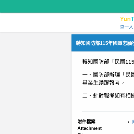
Yun
T
單一入
轉知國防部115年國軍志
轉知國防部「民國11
一、國防部辦理「民
畢業生踴躍報考。
二、針對報考如有相關
附件檔案
Attachment