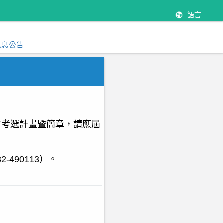
語言
訊息公告
附考選計畫暨簡章，請應屆
490113）。