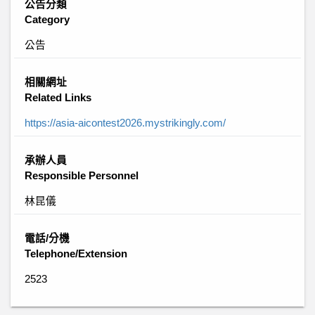
公告分類
Category
公告
相關網址
Related Links
https://asia-aicontest2026.mystrikingly.com/
承辦人員
Responsible Personnel
林昆儀
電話/分機
Telephone/Extension
2523