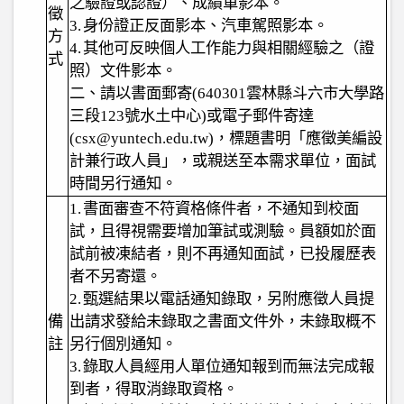
之驗證或認證）、成績單影本。
徵
3.
身份證正反面影本、汽車駕照影本。
方
4.
其他可反映個人工作能力與相關經驗之（證
式
照）文件影本。
二、請以書面郵寄
(640301
雲林縣斗六市大學路
三段
123
號水土中心
)
或電子郵件寄達
(csx@yuntech.edu.tw)
，標題書明「應徵美編設
計兼行政人員」，或親送至本需求單位，面試
時間另行通知。
1.
書面審查不符資格條件者，不通知到校面
試，且得視需要增加筆試或測驗。員額如於面
試前被凍結者，則不再通知面試，已投履歷表
者不另寄還。
2.
甄選結果以電話通知錄取，另附應徵人員提
備
出請求發給未錄取之書面文件外，未錄取概不
註
另行個別通知。
3.
錄取人員經用人單位通知報到而無法完成報
到者，得取消錄取資格。