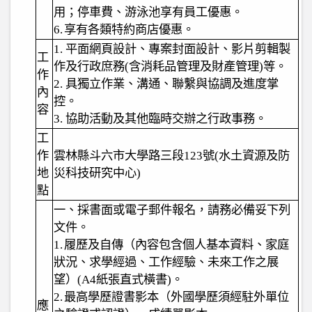
用；停車費、游泳池享有員工優惠。
6.
享有各類特約商店優惠。
1.
平面網頁設計、專案封面設計、影片剪輯製
工
作及行政庶務
(
含消耗品管理及財產管理
)
等。
作
2.
具獨立作業、溝通、聯繫與協調及進度掌
內
控。
容
3.
協助活動及其他臨時交辦之行政事務。
工
作
雲林縣斗六市大學路三段
123
號
(
水土資源及防
地
災科技研究中心
)
點
一、採書面或電子郵件報名，請務必備妥下列
文件。
1.
履歷及自傳（內容包含個人基本資料、家庭
狀況、求學經過、工作經驗、未來工作之展
望）
(A4
紙張直式橫書
)
。
2.
最高學歷證書影本（外國學歷須經駐外單位
應