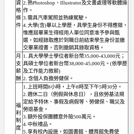
資
2.
熟
Photoshop
、
Illustrator
及文書處理等軟體操
格
作。
條
3.
需具汽車駕照並熟練駕駛。
件
4.
大學
(
含
)
畢以上學歷，具學生身份不得應徵，
惟應屆畢業生得經用人單位同意准予參與甄
選，如經錄取應於到職日前結束學生身份並繳
交畢業證書，否則撤銷其錄取資格。
月
1.
具大學學士學位者新台幣
35,000-43,000
元；
支
具碩士學位者新台幣
38,000-45,000
元。
(
依學歷
薪
及工作能力敘薪
)
酬
2.
含個人負擔勞健保。
1.
上班時間
8
小時，上午
8
時至下午
5
時
30
分。
2.
週休二日（例假與休息日），且依勞基法規
定給予特休、事假及病假等、勞健保、職災及
福
勞退基金。
利
3.
額外投保團體意外險
500
萬元。
制
4.
中秋禮品。
度
5.
享有校內設施，如圖書館、體育館免費使