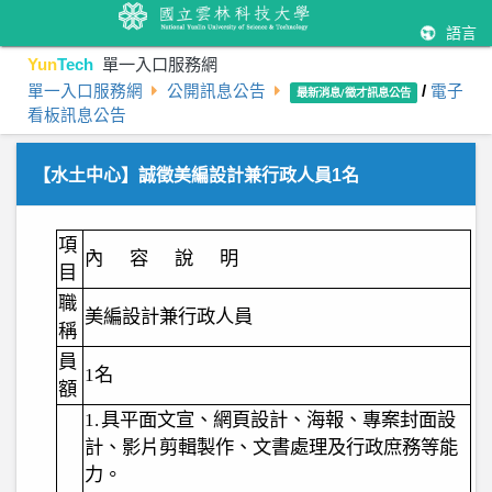
語言
Yun
Tech
單一入口服務網
單一入口服務網
公開訊息公告
/
電子
最新消息/徵才訊息公告
看板訊息公告
【水土中心】誠徵美編設計兼行政人員1名
項
內
容
說
明
目
職
美編設計兼行政人員
稱
員
1
名
額
1.
具平面文宣、網頁設計、海報、專案封面設
計、影片剪輯製作、文書處理及行政庶務等能
力。