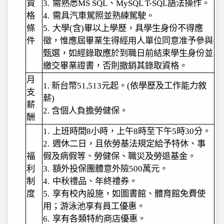
資
3.
需熟悉
MS SQL
、
MySQL T-SQL
語法操作。
格
4.
需具汽車駕照並熟練駕駛。
條
5.
大學
(
含
)
畢以上學歷，具學生身份不得應
件
徵，惟應屆畢業生得經用人單位同意准予參與
甄選，如經錄取應於到職日前結束學生身份並
繳交畢業證書，否則撤銷其錄取資格。
月
1.
新台幣
51,513
元起。
(
依學歷及工作能力敘
支
薪
)
薪
2.
含個人負擔勞健保。
酬
1.
上班時間
8
小時，上午
8
時至下午
5
時
30
分。
2.
週休二日，且依勞基法規定給予特休、事
福
假及病假等、勞健保、職災及勞退基金。
利
3.
額外投保團體意外險
500
萬元。
制
4.
中秋禮品、年終禮券。
度
5.
享有校內設施，如圖書館、體育館免費使
用；游泳池享有員工優惠。
6.
享有各類特約商店優惠。