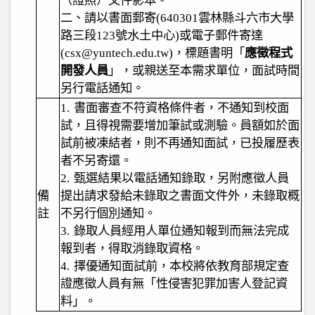
（證照）文件影本。
二、請以書面郵寄
(640301
雲林縣斗六市大學
路三段
123
號水土中心
)
或電子郵件寄達
(csx
@yuntech.edu.tw)
，標題書明「
應徵程式
開發人員
」，或親送至本需求單位，面試時間
另行電話通知。
1.
書面審查不符資格條件者，不通知到校面
試，且得視需要增加筆試或測驗。員額如於面
試前被凍結者，則不再通知面試，已投履歷表
者不另寄還。
2.
甄選結果以電話通知錄取，另附應徵人員
備
提出請求發給未錄取之書面文件外，未錄取概
註
不另行個別通知。
3.
錄取人員經用人單位通知報到而無法完成
報到者，得取消錄取資格。
4.
擇優通知面試前，本校將依
教育部
規定查
證應徵人員有無「性侵害犯罪加害人登記資
料」。