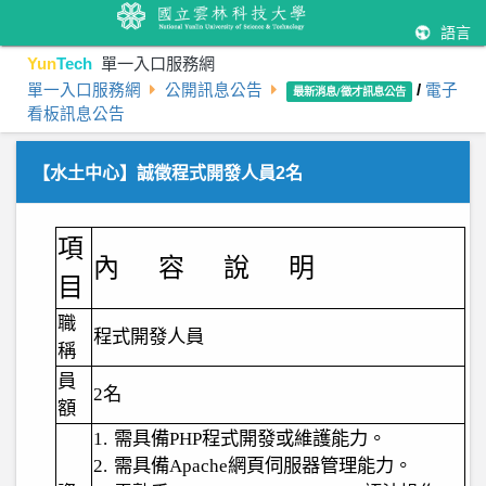
語言
Yun
Tech
單一入口服務網
單一入口服務網
公開訊息公告
/
電子
最新消息/徵才訊息公告
看板訊息公告
【水土中心】誠徵程式開發人員2名
項
內
容
說
明
目
職
程式開發人員
稱
員
2
名
額
1.
需具備
PHP
程式開發或維護能力。
2.
需具備
Apache
網頁伺服器管理能力。