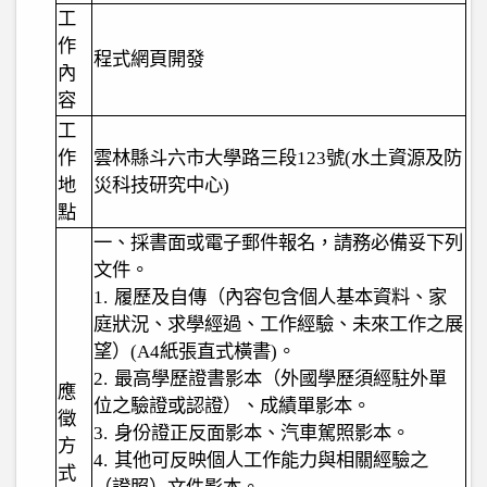
工
作
程式網頁開發
內
容
工
作
雲林縣斗六市大學路三段
123
號
(
水土資源及防
地
災科技研究中心
)
點
一、採書面或電子郵件報名，請務必備妥下列
文件。
1.
履歷及自傳（內容包含個人基本資料、家
庭狀況、求學經過、工作經驗、未來工作之展
望）
(A4
紙張直式橫書
)
。
2.
最高學歷證書影本（外國學歷須經駐外單
應
位之驗證或認證）、成績單影本。
徵
3.
身份證正反面影本、汽車駕照影本。
方
4.
其他可反映個人工作能力與相關經驗之
式