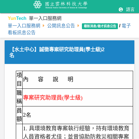
語言
Yun
Tech
單一入口服務網
單一入口服務網
公開訊息公告
/
電子
最新消息/徵才訊息公告
看板訊息公告
【水土中心】誠徵專案研究助理員(學士級)2
名
項
內
容
說
明
目
職
專案研究助理員(
學士級)
稱
員
2名
額
1.
具環境教育專案執行經驗，持有環境教育
人員資格者尤佳；並曾協助防救災相關專案