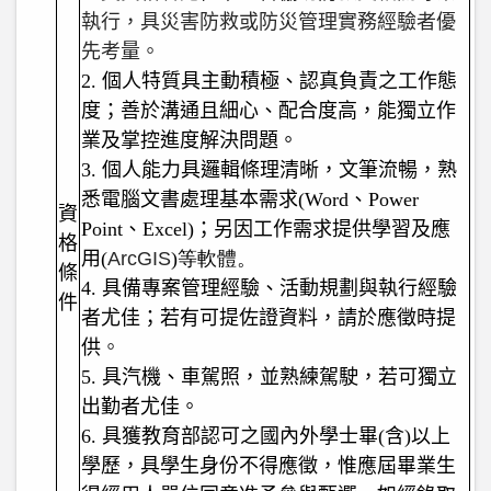
執行，具災害防救或防災管理實務經驗者優
先考量。
2.
個人特質具主動積極、認真負責之工作態
度；善於溝通且細心、配合度高，能獨立作
業及掌控進度解決問題。
3.
個人能力具邏輯條理清晰，文筆流暢，熟
悉電腦文書處理基本需求(Word、Power
資
Point、Excel)；另因工作需求提供學習及應
格
用(
ArcGIS
)等軟體。
條
4.
具備專案管理經驗、活動規劃與執行經驗
件
者尤佳；若有可提佐證資料，請於應徵時提
供
。
5.
具汽機、車駕照，並熟練駕駛，若可獨立
出勤者尤佳。
6.
具獲教育部認可之國內外學士畢(含)以上
學歷，具學生身份不得應徵，惟應屆畢業生