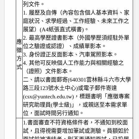
列文件。
1.
履歷及自傳（內容包含個人基本資料、家
庭狀況、求學經過、工作經驗、未來工作之
展望）(A4紙張直式橫書)。
2.
最高學歷證書影本（外國學歷須經駐外單
應
位之驗證或認證）、成績單影本。
徵
3.
身份證正反面影本、汽車駕照影本。
方
4.
其他可反映個人工作能力與相關經驗之
式
（證照）文件影本。
二、請以書面郵寄(640301雲林縣斗六市大學
路三段123號水土中心)或電子郵件寄達
(csx@yuntech.edu.tw)，標題書明「應徵專案
研究助理員(學士級)」，或親送至本需求單
位，面試時間另行通知。
1.
書面審查不符資格條件者，不通知到校面
試，且得視需要增加筆試或測驗。員額如於