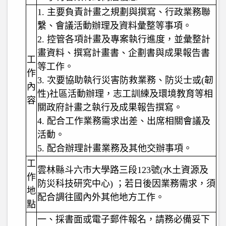
1.
主要負責計畫之規劃與撰寫、行政業務聯
繫、會議活動辦理及資料彙整等事項。
2.
控管各項計畫及專案執行進度，並彙整計
畫資料、撰寫計畫書、企劃書與成果報告書
工
等工作。
作
3.
次要協助執行災害防救業務、防災士或(韌
內
性)社區活動辦理，志工訓練及環境教育等相
容
關政府計畫之執行及成果報告撰寫。
4.
配合工作業務需求出差、出席相關會議及
活動。
5.
配合辦理計畫業務及其他交辦事項。
工
雲林縣斗六市大學路三段123號(水土資源及
作
防災科技研究中心) ；若日後因業務需求，須
地
配合調往國內外其他地方工作。
點
一、採書面或電子郵件報名，請務必備妥下