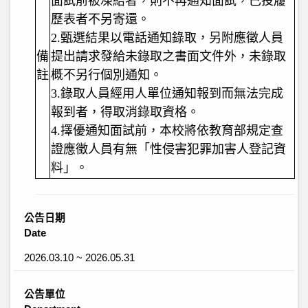
面試前被凍結者，則不再通知面試，已投履
歷表者不另寄還。
2.
甄選結果以電話通知錄取，另附應徵人員
備
提出請求發給未錄取之書面文件外，未錄取
註
概不另行個別通知。
3.
錄取人員經用人單位通知報到而無法完成
報到者，得取消錄取資格。
4.
擇優通知面試前，本校將依教育部規定查
證應徵人員有無「性侵害犯罪加害人登記資
料」。
公告日期
Date
2026.03.10 ~ 2026.05.31
公告單位