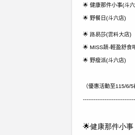
🌟
健康那件小事
(
斗六
🌟
野餐日
(
斗六店
)
🌟
路易莎
(雲科大
店
)
🌟
MISS
蔬
-
輕盈舒食
🌟
野瘦派
(
斗六店
)
（優惠活動至
115/6/5
----------------------------
🌟健康那件小