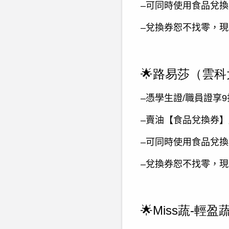
–可同時使用食品兌
–兌換券恕不找零，
🌟路易莎（雲
–憑學生證
/
職員證享
9
–賣油【食品兌換券
–可同時使用食品兌
–兌換券恕不找零，
🌟Miss蔬-輕