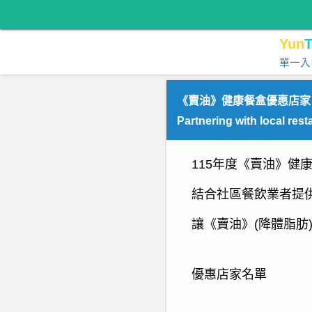
Yun
T
單一入
《賣油》健康餐盒優惠店家
Partnering with local res
115
年度《賣油》健
結合社區餐飲業者提
讓《賣油》(降體脂肪
優惠店家名單