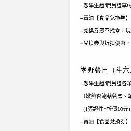
–憑學生證
/
職員證享
9
–賣油【食品兌換券
–兌換券恕不找零，
–兌換券與折扣優惠
🌟野餐日（斗六
–憑學生證
/
職員證各
（嫩煎杏鮑菇餐盒、
(1
張證件
=
折價
10
元
)
–賣油【食品兌換券