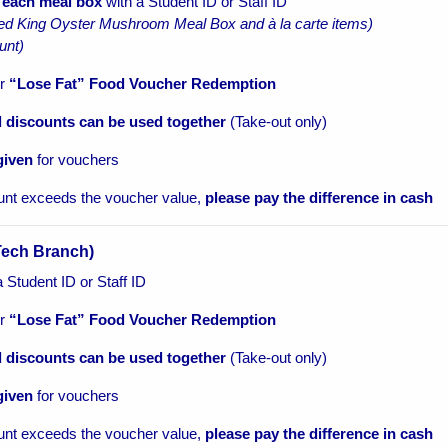
 each meal box
with a Student ID or Staff ID
ed King Oyster Mushroom Meal Box and à la carte items)
unt)
or
“Lose Fat” Food Voucher Redemption
 discounts can be used together
(Take-out only)
given
for vouchers
unt exceeds the voucher value,
please pay the difference in cash
Tech Branch)
 Student ID or Staff ID
or
“Lose Fat” Food Voucher Redemption
 discounts can be used together
(Take-out only)
given
for vouchers
unt exceeds the voucher value,
please pay the difference in cash