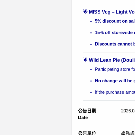
🌟 MISS Veg – Light Ve
5% discount on sa
15% off storewide 
Discounts cannot 
🌟 Wild Lean Pie (Doul
Participating store f
No change will be 
If the purchase amo
公告日期
2026.0
Date
公告單位
學務處