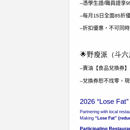
–憑學生證
/
職員證享
9
–每月
15
日全面
85
折
–折扣優惠，不可同
🌟野瘦派（斗六
–賣油【食品兌換券
–
兌換券恕不找零，現
2026 “Lose Fat”
Partnering with local resta
Making
“Lose Fat” (reduc
Participating Restauran