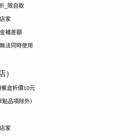
折
_
限自取
】店家
現金補差額
，無法同時使用
店）
項餐盒折價
10
元
單點品項除外）
】店家