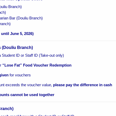
Douliu Branch)
nch)
arian Bar (Douliu Branch)
Branch)
 until June 5, 2026)
s (Douliu Branch)
 Student ID or Staff ID (Take-out only)
or
“Lose Fat” Food Voucher Redemption
given
for vouchers
unt exceeds the voucher value,
please pay the difference in cash
ounts cannot be used together
Branch)