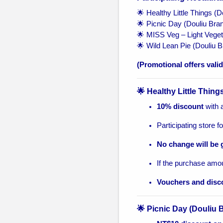
🌟 Healthy Little Things (
🌟 Picnic Day (Douliu Bra
🌟 MISS Veg – Light Veget
🌟 Wild Lean Pie (Douliu 
(Promotional offers valid
🌟 Healthy Little Thing
10% discount
with a
Participating store f
No change will be 
If the purchase amo
Vouchers and disc
🌟 Picnic Day (Douliu 