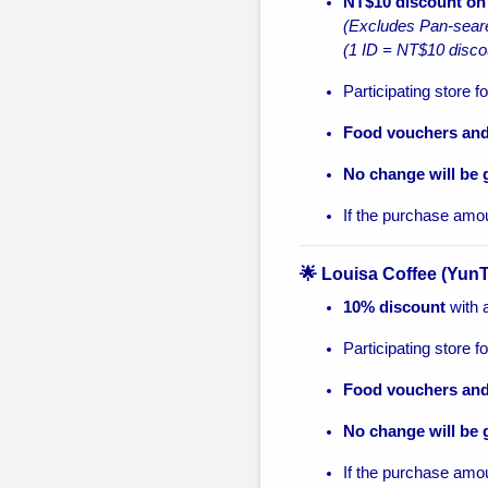
NT$10 discount on
(Excludes Pan-sear
(1 ID = NT$10 disco
Participating store f
Food vouchers and
No change will be 
If the purchase amo
🌟 Louisa Coffee (Yun
10% discount
with a
Participating store f
Food vouchers and
No change will be 
If the purchase amo