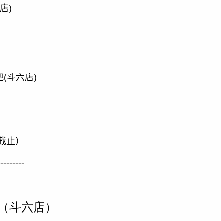
店
)
吧
(
斗六店
)
截止）
---------
事（斗六店）