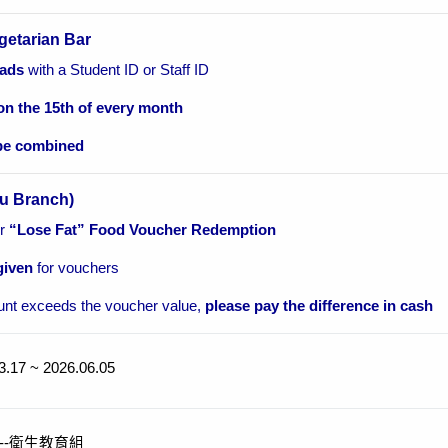
getarian Bar
lads
with a Student ID or Staff ID
on the 15th of every month
be combined
iu Branch)
or
“Lose Fat” Food Voucher Redemption
given
for vouchers
unt exceeds the voucher value,
please pay the difference in cash
3.17 ~ 2026.06.05
--衛生教育組