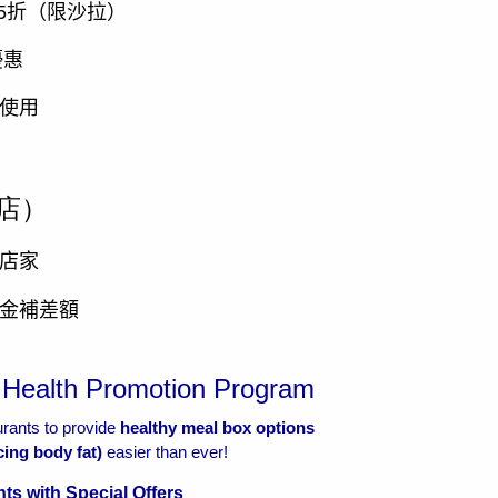
5
折（限沙拉）
優惠
時使用
店）
】店家
金補差額
 Health Promotion Program
urants to provide
healthy meal box options
ing body fat)
easier than ever!
ts with Special Offers