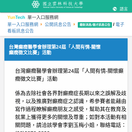
語言
Yun
Tech
單一入口服務網
單一入口服務網
公開訊息公告
/
電子
最新消息/徵才訊息公告
看板訊息公告
台灣癲癇醫學會辦理第24屆「人間有情-關懷
癲癇徵文比賽」活動
台灣癲癇醫學會辦理第24屆「人間有情-關懷癲
癇徵文比賽」活動
係為去除社會各界對癲癇症長期以來之誤解及歧
視，以及推廣對癲癇症之認識，希參賽者能藉由
寫作過程瞭解癲癇朋友之感受，幫助其在教育及
就業上獲得更多的關懷及尊重；如對本活動有相
關問題，請洽該學會李劉玉梅小姐，聯絡電話：