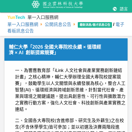
語言
Yun
Tech
單一入口服務網
單一入口服務網
公開訊息公告
/
電子
最新消息/徵才訊息公告
看板訊息公告
輔仁大學「2026 全國大專院校永續 × 循環經
濟 × AI 創新提案競賽」
一、為響應教育部「iLink 人文社會與產業實務創新鏈結
計畫」之核心精神，輔仁大學辦理全國大專院校提案競
賽」，鼓勵學生以人文關懷與永續發展為核心，整合人工
智慧(AI)、循環經濟與跨域創新思維，針對當代社會、產
業與環境之關鍵議題，提出具創意性、可行性與擴散潛力
之實務行動方案，強化人文社會、科技創新與產業實務之
連結。
二、全國各大專院校(含進修部、研究生及外籍生)之在校
生(不含休學學生)皆可參加；並以初選及決賽兩階段進