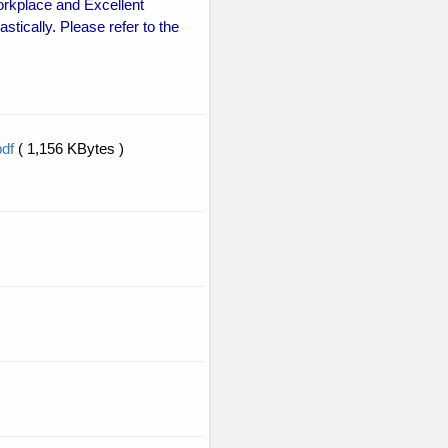
orkplace and Excellent
tically. Please refer to the
df
( 1,156 KBytes )