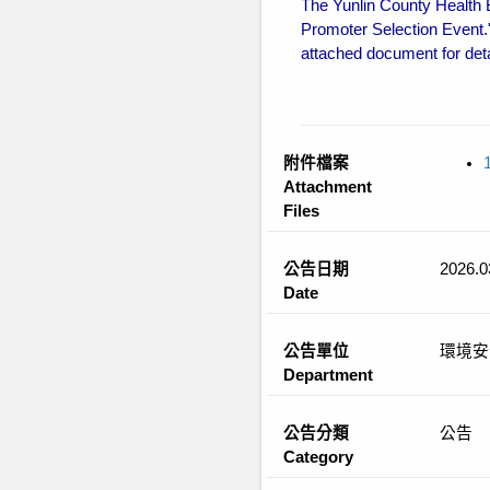
The Yunlin County Health 
Promoter Selection Event."
attached document for deta
附件檔案
Attachment
Files
公告日期
2026.0
Date
公告單位
環境安
Department
公告分類
公告
Category