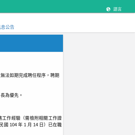
語言
訊息公告
致無法如期完成聘任程序，聘期
專長為優先。
務工作經驗（需檢附相關工作證
民國
104
年
1
月
14
日）已在職