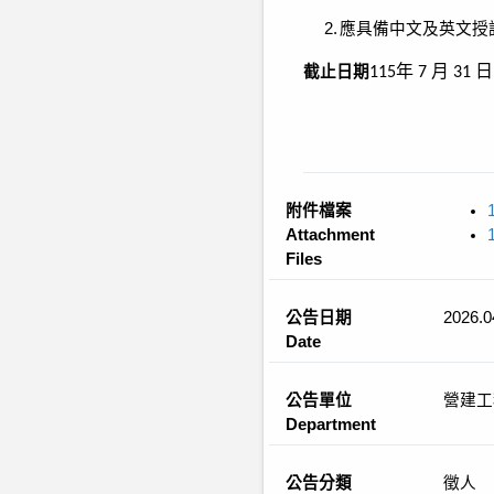
2.
應具備中文及英文授
年
月
日
截止日期
115
7
31
附件檔案
Attachment
Files
公告日期
2026.0
Date
公告單位
營建工
Department
公告分類
徵人