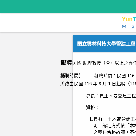
Yun
T
單一入
國立雲林科技大學營建工程
擬聘
民國
助理教授（含）以上之專
擬聘時間
】 擬聘時間：
民國
116
將改由民國
116
年
8
月
1
日起聘（
11
專長：具土木或營建工程
資格：
1.
具有「土木或營建工
明，認定方式依「本
之專任合格教師，不