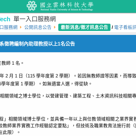
ech
單一入口服務網
最新消息/徵才訊息公告
口服務網
公開訊息公告
/
電子看板
系徵聘編制內助理教授以上1名公告
任教師
1
名。
年
2
月
1
日（
115
學年度第
2
學期）。若因無教師證等因素，而導
6
學年度第
1
學期）。如無適當人選，得從缺。
相關領域之博士學位，以營建管理、建築工程、土木資訊科技相關
程」相關領域博士學位，並具備一年以上與任教領域相關之業界實
校教師業界實務工作經驗認定要點」，但技術及職業教育法施行前（
在此限）。