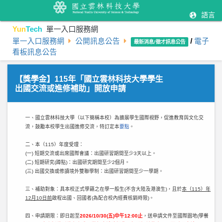
語言
Yun
Tech
單一入口服務網
單一入口服務網
公開訊息公告
/
電子
最新消息/徵才訊息公告
看板訊息公告
【獎學金】115年「國立雲林科技大學學生
出國交流或進修補助」開放申請
一、國立雲林科技大學（以下簡稱本校）為擴展學生國際視野，促進教育與文化交
流，鼓勵本校學生出國進修交流，特訂定本
要點
。
二、本（115）年度受理：
(一) 短期交流或出席國際會議：出國研習期間至少3天以上。
(二) 短期研究(蹲點)：出國研究期間至少2個月。
(三) 出國交換或修讀境外雙聯學制：出國研習期間至少一學期。
三、補助對象：具本校正式學籍之在學一般生(不含大陸及港澳生)，且於
本（115）年
12月10日前
啟程出國、回國者(為配合校內經費核銷時限)。
四、申請期限：即日起至
2026/10/30(五)中午12:00止
，送申請文件至國際園地(學餐