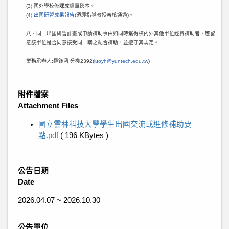
(3) 國外學校修課成績單影本。
(4)
出國研習成果報告
(須經指導教授審核通過)。
八、同一出國研習計畫或申請補助事由如同時獲得校內外其他單位經費補助者，應留
意該單位是否同意接受同一案之配合補助，並遵守其規定。
業務承辦人:羅鈺涵 分機2392(
luoyh@yuntech.edu.tw
)
附件檔案
Attachment Files
國立雲林科技大學學生出國交流或進修補助要
點.pdf
( 196 KBytes )
公告日期
Date
2026.04.07 ~ 2026.10.30
公告單位