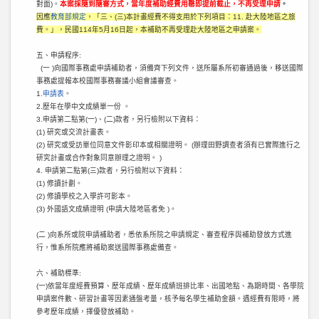
對面)。
本案採隨到隨審方式，當年度補助經費用罄即提前截止，不再受理申請
。
因應
教育部規定
，「三、(三)本計畫經費不得支用於下列項目：11. 赴大陸地區之旅
費。」，民國114年5月16日起，本補助不再受理赴大陸地區之申請案。
五、申請程序:
(一 )向國際事務處申請補助者，須備齊下列文件，送所屬系所初審通過後，移送國際
事務處提
報本校國際事務審議小組會議審查。
1.
申請表
。
2.歷年在學中文成績單一份 。
3.申請第二點第(一)、(二)款者，另行檢附以下資料：
(1) 研究或交流計畫表。
(2) 研究或受訪單位同意文件影印本或相關證明。 (辦理田野調查者須有已實際進行
之
研究計畫或合作對象同意辦理之證明。 )
4. 申請第二點第(三)款者，另行檢附以下資料：
(1) 修讀計劃。
(2) 修讀學校之入學許可影本。
(3) 外國語文成績證明 (申請大陸地區者免 )。
(二 )向系所或院申請補助者，悉依系所院之申請規定、審查程序與補助發放方式進
行，惟系所
院應將補助案送國際事務處備查。
六、補助標準:
(一)依當年度經費預算、歷年成績、歷年成績班排比率、出國地點、為期時間、各學院
申請案件數、研習計畫等因素通盤考量，核予每名學生補助金額。遇經費有限時，將
參考歷年成績，擇優發放補助。