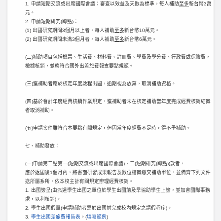
1. 申請短期交流或出席國際會議：審查以效益及天數為標準，每人補助
至多
新台幣3萬
元。
2. 申請短期研究(蹲點)：
(1) 出國研究期間3個月以上者，每人補助
至多
新台幣10萬元。
(2) 出國研究期間未滿3個月者，每人補助
至多
新台幣6萬元。
(二)補助項目包括機票、生活費、材料費、註冊費、學費及學分費、行政費或保險費，
檢據核銷，並應符合國外出差旅費報支要點規範。
(三)獲補助者應於核定年度啟程出國，逾期視為放棄，取消補助資格。
(四)基於會計年度經費核銷作業規定，獲補助者未在核定補助當年度完成經費核銷結案
者取消補助。
(五)申請案件雖符合本要點有關規定，但因當年度經費不足時，得不予補助。
七、補助發放：
(一)申請第二點第一(短期交流或出席國際會議)、二(短期研究(蹲點))款者，
應於返國後1個月內，將書面研習成果報告及數位檔案繳交補助單位，並備齊下列文件
送所屬系所，依本校主計有關規定辦理經費核銷。
1. 出國簽呈(由派遣學生出國之單位於學生出國前及早協助學生上簽，並加會國際事務
處，以利核銷)。
2. 學生出國假單(申請補助者需於出國前完成校內規定之請假程序)。
3.
學生出國差旅費報告表
。(
填寫範例
)