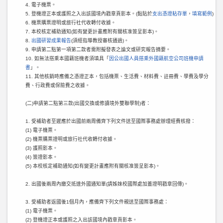
4. 電子機票。
5. 登機證正本或護照之入出該國境內戳章頁影本。(黏貼於
支出憑證粘存單
，
填寫範例
)
6. 機票購票證明或旅行社代收轉付收據。
7. 本校核定補助通知(如有變更計畫應附有關核准簽呈影本)。
8.
出國研習成果報告
(須經指導教授審核通過)。
9. 申請第二點第一項第二款者需附擬發表之論文或研究報告摘要。
10. 如無法搭乘本國籍班機者須填具「
因公出國人員搭乘外國籍航空公司班機申請
書
」。
11. 其他核銷時應備之憑證正本，包括機票、生活費、材料費、註冊費、學費及學分
費、行政費或保險費之收據。
(二)申請第二點第三款(出國交換或修讀境外雙聯學制)者：
1. 受補助者至遲應於出國前兩周備齊下列文件送至國際事務處辦理經費核撥：
(1) 電子機票。
(2) 機票購票證明或旅行社代收轉付收據。
(3) 護照影本。
(4) 簽證影本。
(5) 本校核定補助通知(如有變更計畫應附有關核准簽呈影本)。
2. 出國後兩周內繳交抵達外國通知單(請姊妹校國際處加蓋證明戳章回傳)。
3. 受補助者返國後1個月內，應備齊下列文件親送至國際事務處：
(1) 電子機票。
(2) 登機證正本或護照之入出該國境內戳章頁影本。