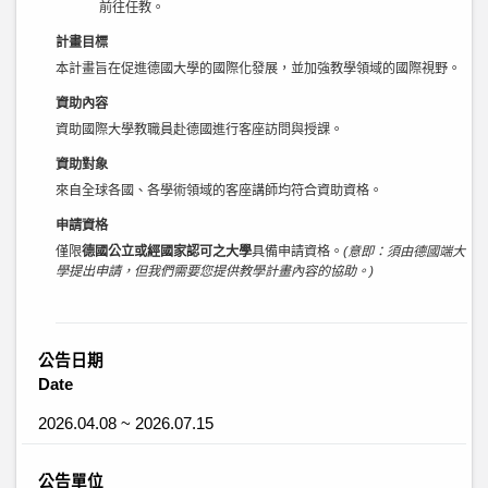
前往任教。
計畫目標
本計畫旨在促進德國大學的國際化發展，並加強教學領域的國際視野。
資助內容
資助國際大學教職員赴德國進行客座訪問與授課。
資助對象
來自全球各國、各學術領域的客座講師均符合資助資格。
申請資格
僅限
德國公立或經國家認可之大學
具備申請資格。
(意即：須由德國端大
學提出申請，但我們需要您提供教學計畫內容的協助。)
公告日期
Date
2026.04.08 ~ 2026.07.15
公告單位