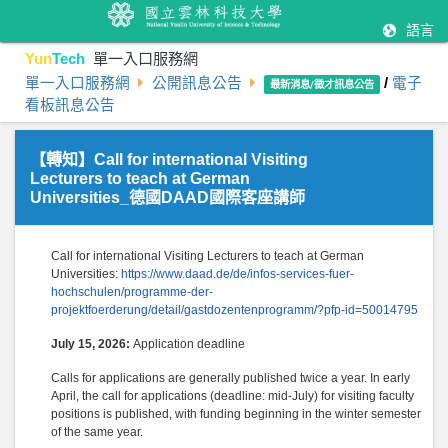
語言
Yun
Tech
單一入口服務網
單一入口服務網
公開訊息公告
/
電子
最新消息/徵才訊息公告
看板訊息公告
【轉知】Call for international Visiting
Lecturers to teach at German
Universities_德國DAAD國際客座講師
Call for international Visiting Lecturers to teach at German
Universities:
https://www.daad.de/de/infos-services-fuer-
hochschulen/programme-der-
projektfoerderung/detail/gastdozentenprogramm/?pfp-id=50014795
July 15, 2026:
Application deadline
Calls for applications are generally published twice a year. In early
April, the call for applications (deadline: mid-July) for visiting faculty
positions is published, with funding beginning in the winter semester
of the same year.