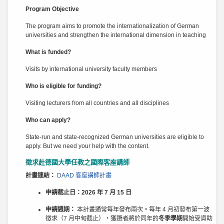
Program Objective
The program aims to promote the internationalization of German
universities and strengthen the international dimension in teaching
What is funded?
Visits by international university faculty members
Who is eligible for funding?
Visiting lecturers from all countries and all disciplines
Who can apply?
State-run and state-recognized German universities are eligible to
apply. But we need your help with the content.
徵求赴德國大學任教之國際客座講師
計畫連結：
DAAD 客座講師計畫
申請截止日：2026 年 7 月 15 日
申請週期：
本計畫通常每年發布兩次。每年 4 月初發布第一波
徵求（7 月中旬截止），獲選者將於同年的
冬季學期
開始受資助