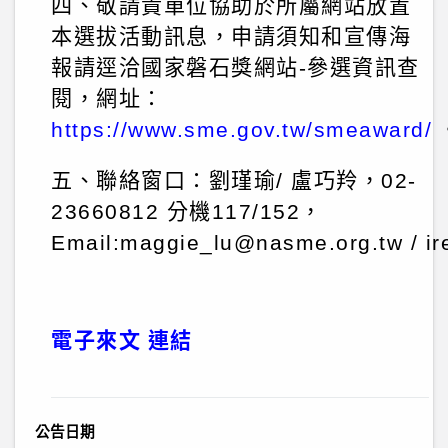
四、敬請貴單位協助於所屬網站放置
本選拔活動訊息，申請須知和宣傳海
報請逕洽國家磐石獎網站-參選資訊查
閱，網址：
https://www.sme.gov.tw/smeaward/
五、聯絡窗口：
劉瑾瑜/ 盧巧羚，
02-
23660812 分機117/152，
Email:
maggie_lu@nasme.org.tw
/
i
電子來文
連結
公告日期