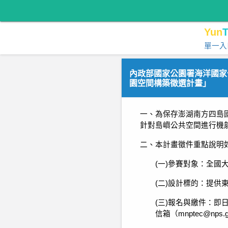
Yun
T
單一入
內政部國家公園署海洋國家
園空間構築徵選計畫」
一、為保存澎湖南方四島
針對島嶼公共空間進行機
二、本計畫徵件重點說明
(一)參賽對象：全國
(二)設計標的：提供
(三)報名與繳件：即
信箱（mnptec@nps.g