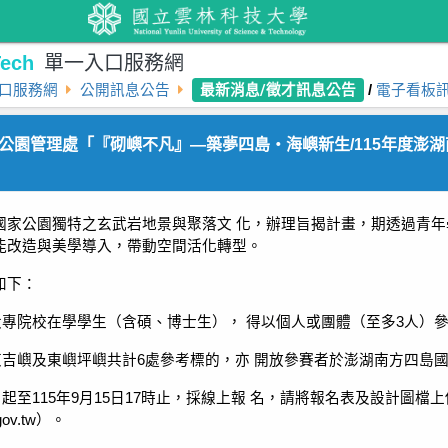
ech
單一入口服務網
最新消息/徵才訊息公告
口服務網
公開訊息公告
/
電子看板
公園管理處「『砌嶼不凡』—築夢四島‧海嶼新生/115年度澎
國家公園獨特之玄武岩地景與聚落文 化，辦理旨揭計畫，期透過青年
能改造與美學導入，帶動空間活化轉型。
如下：
大專院校在學學生（含碩、博士生）， 得以個人或團體（至多3人）
東吉嶼及東嶼坪嶼共計6處參考標的，亦 開放參賽者於澎湖南方四島
日起至115年9月15日17時止，採線上報 名，請將報名表及設計圖
ov.tw）。