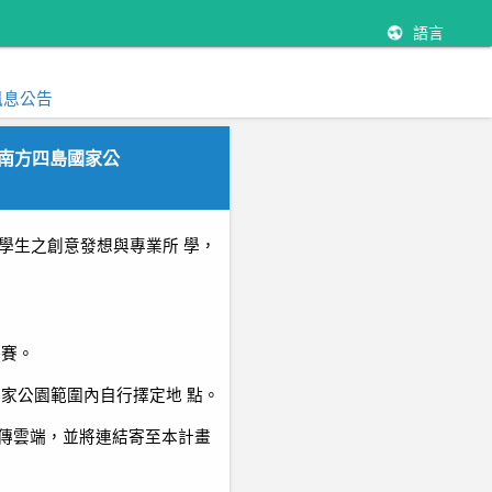
語言
訊息公告
湖南方四島國家公
學生之創意發想與專業所 學，
參賽。
國家公園範圍內自行擇定地 點。
檔上傳雲端，並將連結寄至本計畫