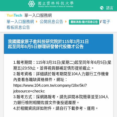
語言
Yun
Tech
單一入口服務網
單一入口服務網
公開訊息公告
/
電子
最新消息/徵才訊息公告
看板訊息公告
我國國家原子能科技研究院於115年3月31日
起至同年6月5日辦理研發替代役徵才公告
1.報考期間：115年3月31日(星期二)起至同年年6月5日(星
期五)23:59止，並得視員額補足情形提前截止。
2.報考資格：詳細請於報考期間至104人力銀行工作機會
內查看各職缺資格條件，網址：
https://www.104.com.tw/company/18xr5ki?
jobsource=checkc
3.報考方式：採網路報考，請先詳閱本院簡章並至104人
力銀行檢附相關佐證文件後投遞履歷。
4.於相關資訊詳如附件，請自行下載參考、運用。