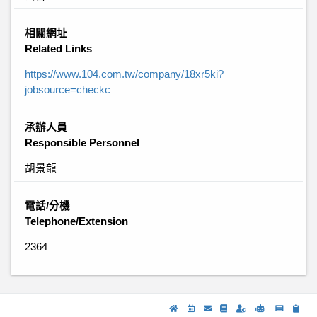
相關網址
Related Links
https://www.104.com.tw/company/18xr5ki?
jobsource=checkc
承辦人員
Responsible Personnel
胡景龍
電話/分機
Telephone/Extension
2364