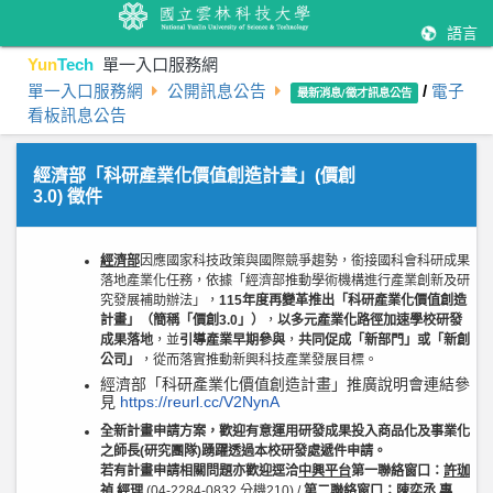
語言
Yun
Tech
單一入口服務網
單一入口服務網
公開訊息公告
/
電子
最新消息/徵才訊息公告
看板訊息公告
經濟部「科研產業化價值創造計畫」(價創
3.0) 徵件
經濟部
因應國家科技政策與國際競爭趨勢，銜接國科會科研成果
落地產業化任務，依據「經濟部推動學術機構進行產業創新及研
究發展補助辦法」，
115
年度再變革推出「科研產業化價值創造
計畫」（簡稱「價創3.
0
」）
，
以多元產業化路徑加速學校研發
成果落地
，並
引導產業早期參與
，
共同促成「新部門」或「新創
公司」
，從而落實推動新興科技產業發展目標。
經濟部「科研產業化價值創造計畫」推廣說明會連結參
見
https://reurl.cc/V2NynA
全新計畫申請方案，歡迎有意運用研發成果投入商品化及事業化
之師長
(
研究團隊
)
踴躍透過本校研發處遞件申請。
若有計畫申請相關問題亦歡迎逕洽
中興平台
第一
聯絡窗口：
許珈
禎 經理
(04-2284-0832 分機210) /
第二
聯絡窗口：
陳奕丞 專