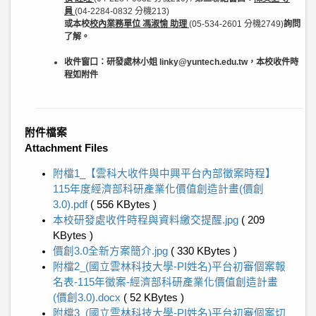
員
(04-2284-0832 分機213)
或本校
校內業務單位
馮淑愉 助理
(05-534-2601 分機2749)
詢問
了解。
收件窗口：研發處林小姐 linky@yuntech.edu.tw，本校收件時
程如附件
附件檔案
Attachment Files
附檔1_【雲科大收件與中興平台內部徵案時程】
115年度經濟部科研產業化價值創造計畫(價創
3.0).pdf
( 556 KBytes )
本校研發處收件時程與資料繳交提醒.jpg
( 209
KBytes )
價創3.0全新方案簡介.jpg
( 330 KBytes )
附檔2_(國立雲林科技大學-PI姓名)平台初審個案報
名表-115年徵案-經濟部科研產業化價值創造計畫
(價創3.0).docx
( 52 KBytes )
附檔3_(國立雲林科技大學-PI姓名)平台初審個案切