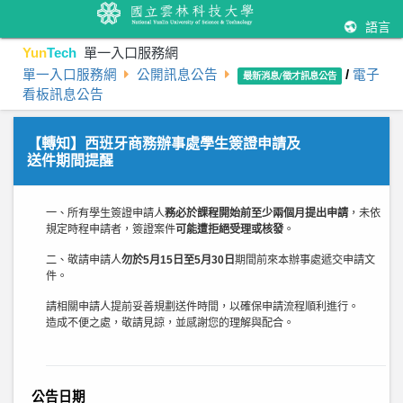
語言
Yun
Tech
單一入口服務網
單一入口服務網
公開訊息公告
/
電子
最新消息/徵才訊息公告
看板訊息公告
【轉知】西班牙商務辦事處學生簽證申請及
送件期間提醒
一、所有學生簽證申請人
務必於課程開始前至少兩個月提出申請
，未依
規定時程申請者，簽證案件
可能遭拒絕受理或核發
。
二、敬請申請人
勿於
5
月
15
日至
5
月
30
日
期間前來本辦事處遞交申請文
件。
請相關申請人提前妥善規劃送件時間，以確保申請流程順利進行。
造成不便之處，敬請見諒，並感謝您的理解與配合。
公告日期