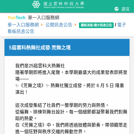
語言
Yun
Tech
單一入口服務網
單一入口服務網
公開訊息公告
/
電子
最新消息/徵才訊息公告
看板訊息公告
5屆雲科熱舞社成發-荒舞之境
我們是25屆雲科大熱舞社
隨著學期即將進入尾聲，本學期最盛大的成果發表即將登
場——
✨《荒舞之境》✨ 熱舞社獨立成發，將於 6 月 5 日 隆重
演出！
這次成發集結了社員們一整學期的努力與熱情，
從編舞、排練到舞台設計，每一個細節都凝聚著我們對舞
蹈的熱愛。
在《荒舞之境》中，我們將透過肢體與節奏，帶領觀眾走
進一個狂野與秩序交織的舞動世界，