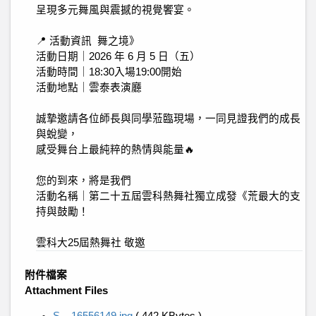
呈現多元舞風與震撼的視覺饗宴。
📍 活動資訊 舞之境》
活動日期｜2026 年 6 月 5 日（五）
活動時間｜18:30入場19:00開始
活動地點｜雲泰表演廳
誠摯邀請各位師長與同學蒞臨現場，一同見證我們的成長
與蛻變，
感受舞台上最純粹的熱情與能量🔥
您的到來，將是我們
活動名稱｜第二十五屆雲科熱舞社獨立成發《荒最大的支
持與鼓勵！
雲科大25屆熱舞社 敬邀
附件檔案
Attachment Files