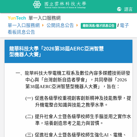
語言
Yun
Tech
單一入口服務網
單一入口服務網
公開訊息公告
/
電子
最新消息/徵才訊息公告
看板訊息公告
龍華科技大學「2026第38屆AERC亞洲智慧
型機器人大賽」
一、龍華科技大學
電
機工程系及數位內容多媒體技術研發
中心與「台灣創新自造者學會」，共同舉辦「
2026
第
38
屆
AERC
亞洲智慧型機器人大賽」，旨在：
(一)
促進各級學校重視創客創新精神及技能教學，提
升機電整合知識與技能之教學水準。
(二)
提升社會人士暨各級學校師生手腦並用之實作水
準，培養創造思考之能力與習慣。
(三)
促進社會人士暨各級學校師生強化
AI
、電機、