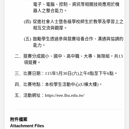
電子、電腦、控制、資訊等相關技術應用於機
器人之整合能力。
(四)
促進社會人士暨各級學校師生於教學及學習上之
相互交流與觀摩。
(五)
鼓勵學生透過參與競賽培養合作、溝通與協調的
能力。
二、
競賽分成國小、國中、高中職、大專、無限組，共
13
項競賽。
三、
比賽日期：
115
年
5
月
30
日
(
六
)
上午
8
點至下午
6
點。
四、
比賽地點：本校學生活動中心
(U
棟大樓
)
。
五、
活動網址：
https://eee.lhu.edu.tw/
附件檔案
Attachment Files