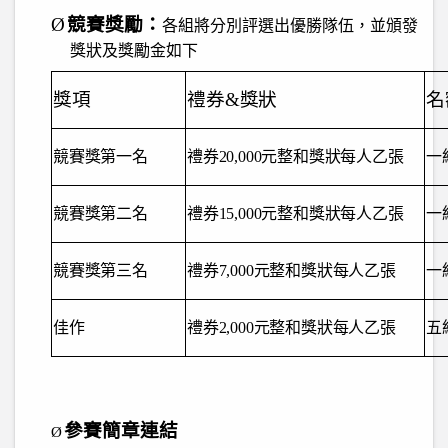
Ø
競賽獎勵：
各組將分別評選出優勝隊伍，並頒發
獎狀及獎勵金如下
獎項
禮券
&
獎狀
名
競賽獎第一名
禮券
20,000
元整和獎狀每人乙張
一
競賽獎第二名
禮券
15,000
元整和獎狀每人乙張
一
競賽獎第三名
禮券
7,000
元整和獎狀每人乙張
一
佳作
禮券
2,000
元整和獎狀每人乙張
五
參賽簡章連結
Ø