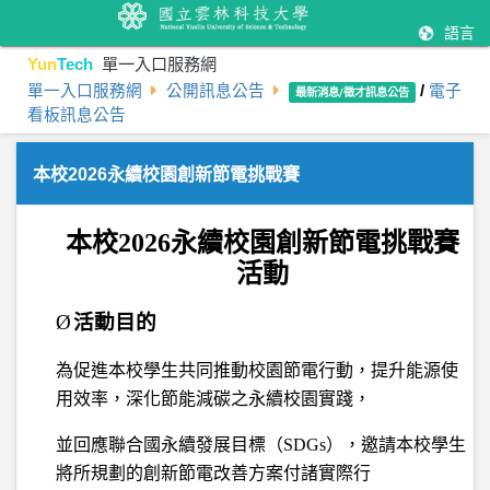
語言
Yun
Tech
單一入口服務網
單一入口服務網
公開訊息公告
/
電子
最新消息/徵才訊息公告
看板訊息公告
本校2026永續校園創新節電挑戰賽
本校2026
永續校園創新
節電
挑戰賽
活動
Ø
活動目的
為促進本校學生共同推動校園節電行動，提升能源使
用效率，深化節能減碳之永續校園實踐，
並回應聯合國永續發展目標（
SDGs
），
邀請本校學生
將所規劃的創新節電改善方案付諸實際行