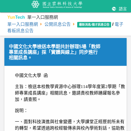
語言
Yun
Tech
單一入口服務網
單一入口服務網
公開訊息公告
/
電子
最新消息/徵才訊息公告
看板訊息公告
中國文化大學檢送本學期共計辦理5場「教師
專業成長講座」採「實體與線上」同步進行
相關訊息。
中國文化大學
函
主旨：檢送本校教學資源中心辦理
114
學年度第
2
學期「教
師專業成長講座」相關訊息，邀請貴校教師踴躍報名參
加，請查照。
說明：
一、面對科技演進與社會變遷，大學課堂正經歷前所未有
的轉型，希望透過跨校經驗傳承與校內學術對話，協助教