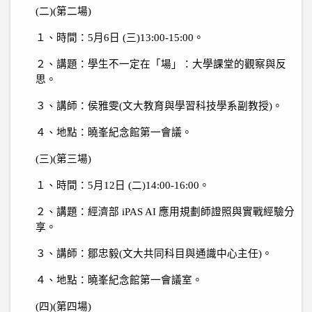
(
二
)(
第二場
)
１、時間：
5
月
6
日
(
三
)13:00-15:00
。
２、講題：學生不一定在「場」：大學課堂的觀察與反
思。
３、講師：侯雅雯
(
文大教育與學習科技學系副教授
)
。
４、地點：曉峯紀念館第一會議。
(
三
)(
第三場
)
１、時間：
5
月
12
日
(
二
)14:00-16:00
。
２、講題：經濟部
iPAS AI
應用規劃師證照與實戰經驗分
享。
３、講師：鄒忠毅
(
文大共同科目與通識中心主任
)
。
４、地點：曉峯紀念館第一會議室。
(
四
)(
第四場
)