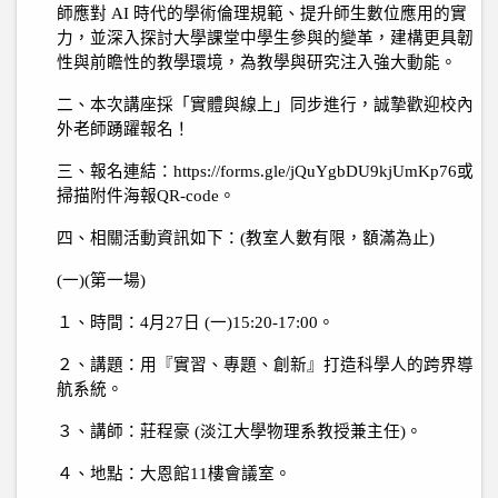
師應對
AI
時代的學術倫理規範、提升師生數位應用的實
力，並深入探討大學課堂中學生參與的變革，建構更具韌
性與前瞻性的教學環境，為教學與研究注入強大動能。
二、本次講座採「實體與線上」同步進行，誠摯歡迎校內
外老師踴躍報名！
三、報名連結：
https://forms.gle/jQuYgbDU9kjUmKp76
或
掃描附件海報
QR-code
。
四、相關活動資訊如下：
(
教室人數有限，額滿為止
)
(
一
)(
第一場
)
１、時間：
4
月
27
日
(
一
)15:20-17:00
。
２、講題：用『實習、專題、創新』打造科學人的跨界導
航系統。
３、講師：莊程豪
(
淡江大學物理系教授兼主任
)
。
４、地點：大恩館
11
樓會議室。