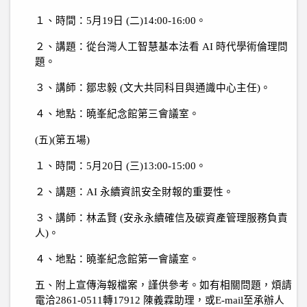
１、時間：
5
月
19
日
(
二
)14:00-16:00
。
２、講題：從台灣人工智慧基本法看
AI
時代學術倫理問
題。
３、講師：鄒忠毅
(
文大共同科目與通識中心主任
)
。
４、地點：曉峯紀念館第三會議室。
(
五
)(
第五場
)
１、時間：
5
月
20
日
(
三
)13:00-15:00
。
２、講題：
AI
永續資訊安全財報的重要性。
３、講師：林孟賢
(
安永永續確信及碳資產管理服務負責
人
)
。
４、地點：曉峯紀念館第一會議室。
五、附上宣傳海報檔案，謹供參考。如有相關問題，煩請
電洽
2861-0511
轉
17912
陳義霖助理，或
E-mail
至承辦人