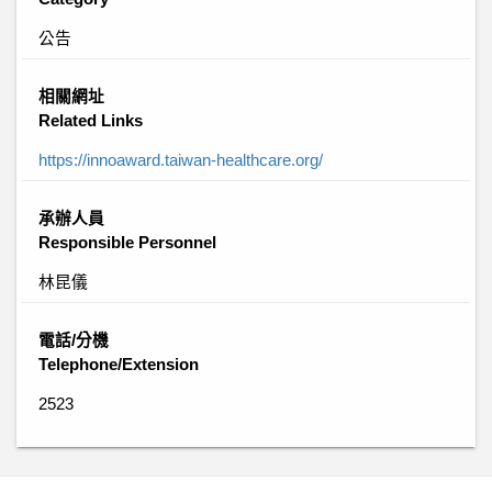
公告
相關網址
Related Links
https://innoaward.taiwan-healthcare.org/
承辦人員
Responsible Personnel
林昆儀
電話/分機
Telephone/Extension
2523