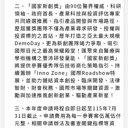
二、「國家新創獎」由90位醫界權威、科研
領袖、政府首長、產業科技與投資評估專家
共同遴選推薦、指引產品開發與市場路徑，
歷屆獲獎團隊不僅為產業尋求研發、授權與
投資標的之首站，歷年打造之亞太最大規模
DemoDay，更為新創團隊竭力爭取、吸引
國際目光之最高榮耀殿堂！匯聚來自醫療與
學術機構之豐沛研發量能，「國家新創獎」
將提供參賽優秀隊伍技術商化策略指引、持
續籌辦「Inno Zone」國際Roadshow特
展，並助力鏈結資本創投、臨床開發、法律
智財、財會稅務、國際市場等關鍵資源，激
勵與加速推進創新創業、驅動產業新星！
三、本年度申請時程自即日起至115年7月
31日截止。申請費用為每一參賽案伍萬伍仟
元整，相關申請辦法及審查關鍵指標等資