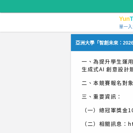
Yun
T
單一入
亞洲大學「智創未來：202
一、為提升學生運用
生成式AI 創意設
二、本競賽報名對
三、重要資訊：
（一）總冠軍獎金1
（二）相關訊息：https: