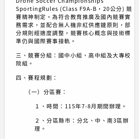
Drone Soccer Championships
SportingRules (Class F9A-B，20公分) 競
賽精神制定。為符合教育推廣及國內競賽實
務需求，並配合無人機非紅供應鏈原則，部
分規則經適度調整，競賽核心概念與技術標
準仍與國際賽事接軌。
三、競賽分組：國中小組、高中組及大專校
院組。
四、賽程規劃：
（一）分區賽：
１、時間：115年7-8月期間辦理。
２、分區縣市：分北、中、南3區辦
理。