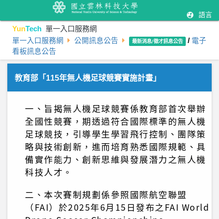
語言
Yun
Tech
單一入口服務網
單一入口服務網
公開訊息公告
/
電子
最新消息/徵才訊息公告
看板訊息公告
教育部「115年無人機足球競賽實施計畫」
一、旨揭無人機足球競賽係教育部首次舉辦
全國性競賽，期透過符合國際標準的無人機
足球競技，引導學生學習飛行控制、團隊策
略與技術創新，進而培育熟悉國際規範、具
備實作能力、創新思維與發展潛力之無人機
科技人才。
二、本次賽制規劃係參照國際航空聯盟
（FAI）於2025年6月15日發布之FAI World