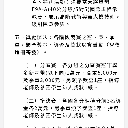
４、特別活動：決賽當天將舉辦
F9A-A(40公分級/5對5)國際規格示
範賽，展示高階戰術與無人機技術，
吸引民眾參與。
五、獎勵辦法：各階段競賽之冠、亞、季
軍，頒予獎金、獎盃及獎狀以資鼓勵（會後
造冊寄發）。
（一）分區賽：各分組之分區賽冠軍獎
金新臺幣(以下同)1萬元、亞軍5,000元
及季軍3,000元，另頒予獎盃1座，指導
老師及參賽學生每人獎狀1紙。
（二）準決賽：全國各分組積分前3名獎
金各2萬元，另季軍頒予獎盃1座，指導
老師及參賽學生每人獎狀1紙。