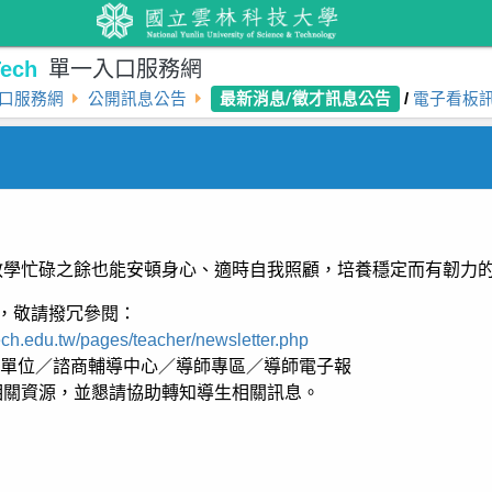
ech
單一入口服務網
最新消息/徵才訊息公告
口服務網
公開訊息公告
/
電子看板
教學忙碌之餘也能安頓身心、適時自我照顧，培養穩定而有韌力
，敬請撥冗參閱：
tech.edu.tw/pages/teacher/newsletter.php
政單位／諮商輔導中心／導師專區／導師電子報
相關資源，並懇請協助轉知導生相關訊息。