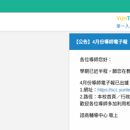
Yun
T
單一入
【公告】4月份導師電子報
各位導師您好：
學期已近半程，願您在
4月份導師電子報已出爐
1.網址：
https://scc.yun
2.路徑：本校首頁／行
歡迎各位導師多加利用
諮商輔導中心 敬上