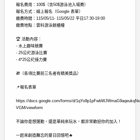
報名費用：100$（含50$游泳池入場費）
報名方式：線上報名（Google 表單）
繳費時間：115/05/11- 115/05/22 平日17:30-19:00
繳費地點：雲科游泳館櫃檯
🏆 活動內容：
- 水上趣味競賽
- 25公尺游泳比賽
- 4*25公尺接力賽
🎁（各項比賽前三名者有精美獎品）
📌報名表單
https://docs.google.com/forms/d/1qYo9p1pFwbWJWmaG9aqeukqNx
VGM/viewform
不論你是想運動，還是單純來玩水，都非常歡迎你的加入！
一起來創造難忘的夏日回憶吧🔥