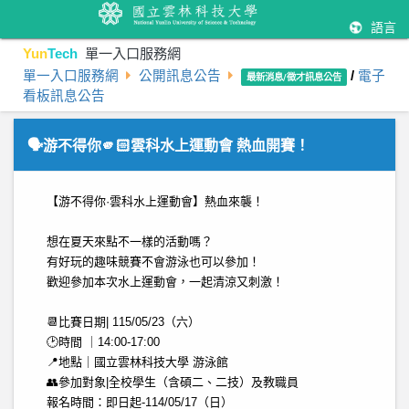
語言
Yun
Tech
單一入口服務網
單一入口服務網
公開訊息公告
/
電子
最新消息/徵才訊息公告
看板訊息公告
🗣️游不得你🫵🏻雲科水上運動會 熱血開賽！
【游不得你·雲科水上運動會】熱血來襲！
想在夏天來點不一樣的活動嗎？
有好玩的趣味競賽不會游泳也可以參加！
歡迎參加本次水上運動會，一起清涼又刺激！
📆比賽日期| 115/05/23（六）
🕑時間 ｜14:00-17:00
📍地點｜國立雲林科技大學 游泳館
👥參加對象|全校學生（含碩二、二技）及教職員
報名時間：即日起-114/05/17（日）