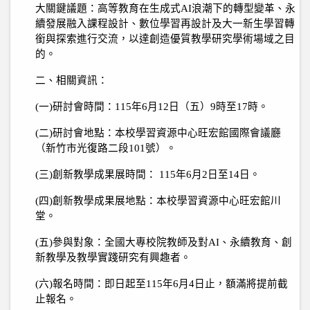
大關鍵議題：高等教育在生成式
AI
浪潮下的轉型變革、永
續發展融入課程設計、數位學習再設計及大一新生學習轉
銜與探索進行交流，以達創造優質教學研究學術場域之目
的。
二、相關資訊：
(
一
)
研討會時間：
115
年
6
月
12
日（五）
9
時至
17
時。
(
二
)
研討會地點：本校學習資源中心旺宏館國際會議廳
（新竹市光復路二段
101
號）。
(
三
)
創新教學成果展時間：
115
年
6
月
2
日至
14
日。
(
四
)
創新教學成果展地點：本校學習資源中心旺宏館川
堂。
(
五
)
參與對象：全國大專校院教師及對
AI
、永續教育、創
新教學及教學實踐研究有興趣者。
(
六
)
報名時間：即日起至
115
年
6
月
4
日止，額滿將提前截
止報名。