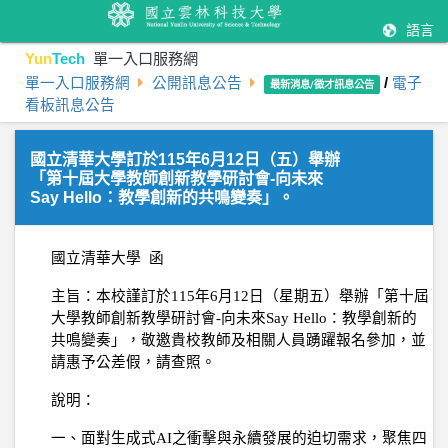
語言
Yun
Tech
單一入口服務網
單一入口服務網
公開訊息公告
/
電子
最新消息/徵才訊息公告
看板訊息公告
國立清華大學訂於115年6月12日（五）舉辦
「第十屆大學教師創新教學研討會-向未來
Say Hello：教學創新的共鳴變奏」。
國立清華大學
函
主旨：本校謹訂於
115
年
6
月
12
日（星期五）舉辦「第十屆
大學教師創新教學研討會
-
向未來
Say Hello
：教學創新的
共鳴變奏」，敬邀貴校教師及相關人員踴躍報名參加，並
請惠予公差假，請查照。
說明：
一、面對生成式
AI
之衝擊與永續發展的迫切需求，聚焦四