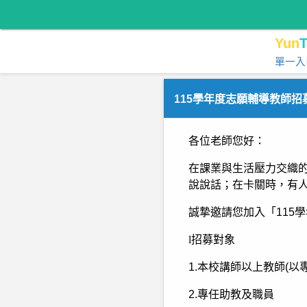
Yun
T
單一入
115學年度志願輔導教師招
各位老師您好：
在課業與生活壓力交織
說說話；在卡關時，有
誠摯邀請您加入「
115
學
l
招募對象
1.
本校講師以上教師
(
以
2.
專任助教及職員