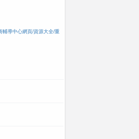
商輔導中心網頁
/
資源大全
/
重