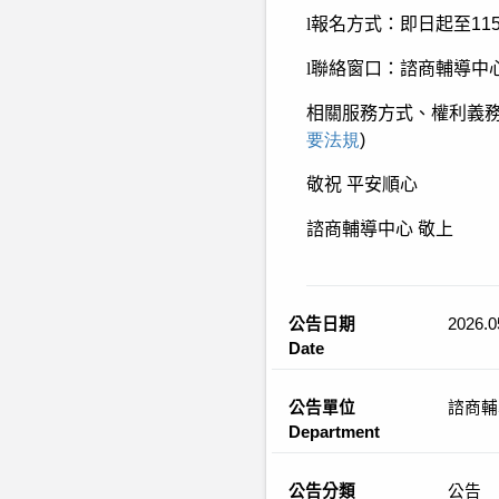
l
報名方式：即日起至
11
l
聯絡窗口：諮商輔導中
相關服務方式、權利義
要法規
)
敬祝
平安順心
諮商輔導中心
敬上
公告日期
2026.0
Date
公告單位
諮商輔
Department
公告分類
公告