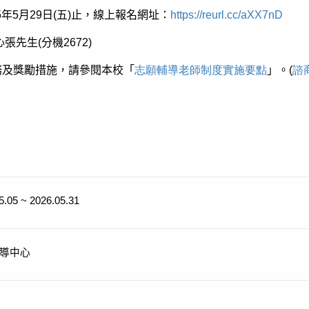
5
年
5
月
29
日
(
五
)
止，線上報名網址：
https://reurl.cc/aXX7nD
心張先生
(
分機
2672)
務及獎勵措施，請參閱本校「
志願輔導老師制度實施要點
」。
(
諮
5.05 ~ 2026.05.31
導中心