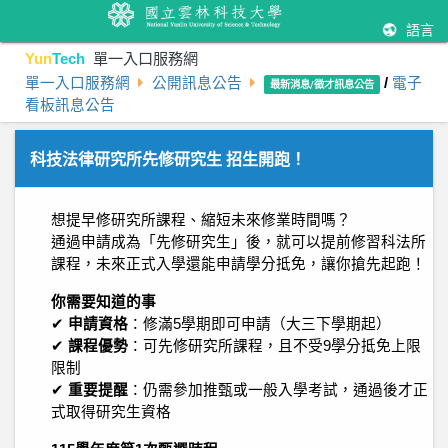
語言
Yun
Tech
單一入口服務網
單一入口服務網
公開訊息公告
/
電子
最新消息/徵才訊息公告
看板訊息公告
科技法律研究所先修研究生 招生開跑！
想提早修研究所課程、縮短未來修業時間嗎？
通過申請成為「先修研究生」後，就可以提前修習科法所
課程，未來正式入學還能申請學分抵免，讓你搶先起跑！
你需要知道的事
✔
申請資格
：修滿5學期即可申請（大三下學期起）
✔
課程優勢
：可先修研究所課程，且不受9學分抵免上限
限制
✔
重要提醒
：仍需參加推甄或一般入學考試，通過後才正
式取得研究生資格