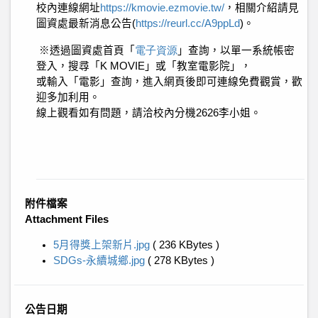
校內連線網址
https://kmovie.ezmovie.tw/
，相關介紹請見
圖資處最新消息公告
(
https://reurl.cc/A9ppLd
)
。
※
透過圖資處首頁「
電子資源
」查詢，以單一系統帳密
登入，搜尋「
K MOVIE
」或「教室電影院」，
或輸入「電影」查詢，進入網頁後即可連線免費觀賞，歡
迎多加利用。
線上觀看如有問題，請洽校內分機
2626
李小姐。
附件檔案
Attachment Files
5月得獎上架新片.jpg
( 236 KBytes )
SDGs-永續城鄉.jpg
( 278 KBytes )
公告日期