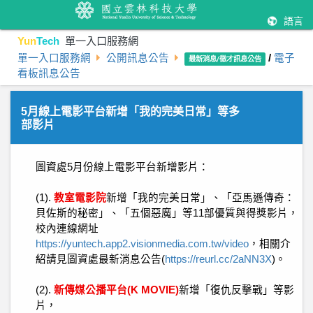
語言
Yun
Tech
單一入口服務網
單一入口服務網
公開訊息公告
/
電子
最新消息/徵才訊息公告
看板訊息公告
5月線上電影平台新增「我的完美日常」等多
部影片
圖資處
5
月份線上電影平台新增影片：
(1).
教室電影院
新增「我的完美日常」、「亞馬遜傳奇：
貝佐斯的秘密」、「五個惡魔」等
11
部優質與得獎影片，
校內連線網址
https://yuntech.app2.visionmedia.com.tw/video
，相關介
紹請見圖資處最新消息公告
(
https://reurl.cc/2aNN3X
)
。
(2).
新傳媒公播平台
(K MOVIE)
新增「
復仇反擊戰
」等影
片，