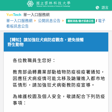
語言
Yun
Tech
單一入口服務網
單一入口服務網
公開訊息公告
/
電子
最新消息/徵才訊息公告
看板訊息公告
【轉知】請加強狂犬病防疫觀念，避免接觸
野生動物
各位教職員生您好：
教育部函轉農業部動植物防疫檢疫署通知，
因應狂犬病疫情可能北移及鼬獾進入都市地
區情形，請加強狂犬病衛教防疫宣導。
為維護校園及個人安全，敬請配合下列防疫
事項：