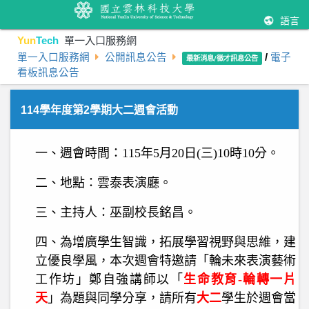
語言
Yun
Tech
單一入口服務網
單一入口服務網
公開訊息公告
/
電子
最新消息/徵才訊息公告
看板訊息公告
114學年度第2學期大二週會活動
一、週會時間：115年5月20日(三)10時10分。
二、地點：雲泰表演廳。
三、主持人：巫副校長銘昌。
四、為增廣學生智識，拓展學習視野與思維，建
立優良學風，本次週會特邀請
「輪未來表演藝術
工作坊」鄭自強講師
以「
生命教育-輪轉一片
天
」為題與同學分享，請所有
大二
學生於週會當