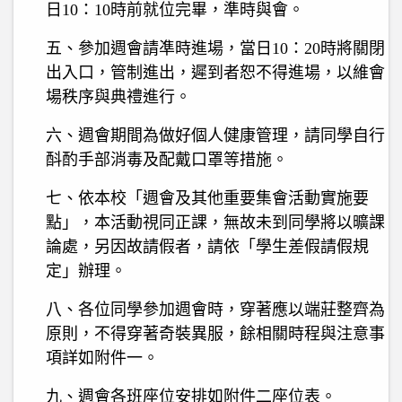
日10：10時前就位完畢，準時與會。
五、參加週會請凖時進場，當日10：20時將關閉
出入口，管制進出，遲到者恕不得進場，以維會
場秩序與典禮進行。
六、
週會期間為做好個人健康管理，請同學自行
酙酌手部消毒及配戴口罩等措施。
七、依本校「週會及其他重要集會活動實施要
點」，本活動視同正課，無故未到同學將以曠課
論處，另因故請假者，請依「學生差假請假規
定」辦理。
八、各位同學參加週會時，穿著應以端莊整齊為
原則，不得穿著奇裝異服，餘相關時程與注意事
項詳如附件一。
九、週會各班座位安排如附件二座位表。