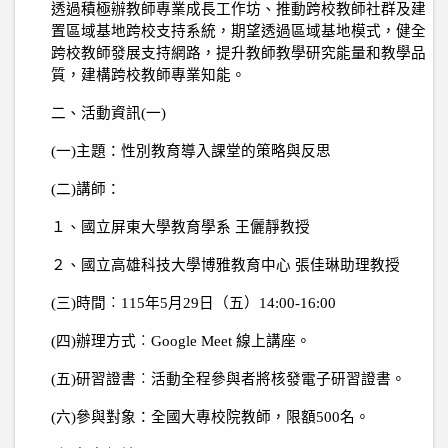
透過積極辦教師專業成長工作坊、推動跨校教師社群及建
置區域基地跨校支持系統，期望透過區域基地模式，健全
跨校教師發展支持網路，提升教師教學研究能量和教學品
質，建構跨校教師專業知能。
二、活動資訊
(
一
)
(
一
)
主題：性別教育導入課堂的策略與反思
(
二
)
講師：
１、國立屏東大學教育學系 王儷靜教授
２、國立高雄科技大學博雅教育中心 張佳琳助理教授
(
三
)
時間︰
115
年
5
月
29
日（五）
14:00-16:00
(
四
)
辦理方式︰
Google Meet
線上講座。
(
五
)
研習證書︰活動全程參與者將核發電子研習證書。
(
六
)
參與對象：全國大專校院教師，限額
500
名。