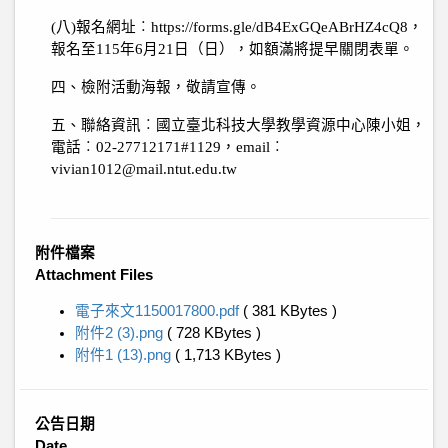
(
八
)
報名網址︰
https://forms.gle/dB4ExGQeABrHZ4cQ8
，
報名至
115
年
6
月
21
日（日），如額滿將提早關閉表單。
四、檢附活動海報，敬請宣傳。
五、聯絡資訊︰國立臺北科技大學教學資源中心陳小姐，
電話︰
02-27712171#1129
，
email
︰
vivian1012@mail.ntut.edu.tw
附件檔案
Attachment Files
電子來文1150017800.pdf
( 381 KBytes )
附件2 (3).png
( 728 KBytes )
附件1 (13).png
( 1,713 KBytes )
公告日期
Date