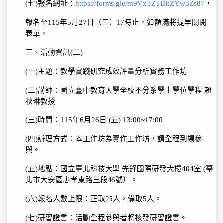
(
七
)
報名網址：
https://forms.gle/m9VxTZTDkZYw3Zs87
，
報名至
115
年
5
月
27
日（三）
17
時止，如額滿將提早關閉
表單。
三、活動資訊
(
二
)
(
一
)
主題：教學實踐研究成效評量分析實務工作坊
(
二
)
講師：國立臺中教育大學全校不分系學士學位學程 賴
秋琳教授
(
三
)
時間︰
115
年
6
月
26
日
(
五
) 13:00~17:00
(
四
)
辦理方式︰本工作坊為實作工作坊，請全程到場參
與。
(
五
)
地點：國立臺北科技大學 先鋒國際研發大樓
404
室
(
臺
北市大安區忠孝東路三段
46
號）。
(
六
)
報名人數上限：正取
25
人，備取
5
人。
(
七
)
研習證書︰活動全程參與者將核發研習證書。