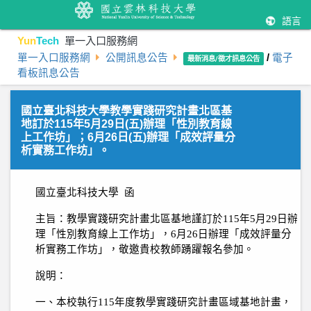
語言
Yun
Tech
單一入口服務網
單一入口服務網
公開訊息公告
/
電子
最新消息/徵才訊息公告
看板訊息公告
國立臺北科技大學教學實踐研究計畫北區基
地訂於115年5月29日(五)辦理「性別教育線
上工作坊」；6月26日(五)辦理「成效評量分
析實務工作坊」。
國立臺北科技大學
函
主旨：教學實踐研究計畫北區基地謹訂於
115
年
5
月
29
日辦
理「性別教育線上工作坊」，
6
月
26
日辦理「成效評量分
析實務工作坊」，敬邀貴校教師踴躍報名參加。
說明：
一、本校執行
115
年度教學實踐研究計畫區域基地計畫，