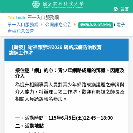
語言
Yun
Tech
單一入口服務網
單一入口服務網
公開訊息公告
/
電子
最新消息/徵才訊息公告
看板訊息公告
【轉發】衛福部辦理2026 網路成癮防治教育
訓練工作坊
接住迷「網」的心：青少年網路成癮的辨識、因應及
介入
為提升相關專業人員對青少年網路成癮議題之辨識與
介入能力，特辦理旨揭工作坊，歡迎有興趣之師長及
相關人員踴躍報名參加。
一、活動時間：
115年6月5日(五)12:45－18:00
二、活動地點