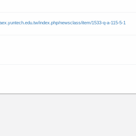
//aex.yuntech.edu.tw/index.php/newsclass/item/1533-q-a-115-5-1