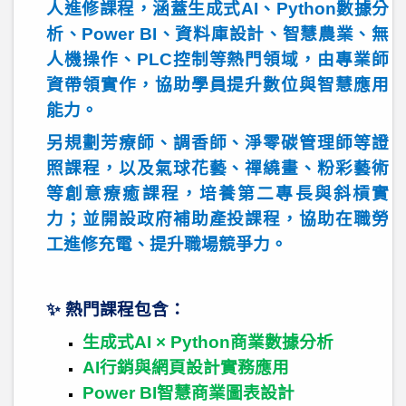
人進修課程，涵蓋生成式
AI
、
Python
數據分
析、
Power BI
、資料庫設計、智慧農業、無
人機操作、
PLC
控制等熱門領域，由專業師
資帶領實作，協助學員提升數位與智慧應用
能力。
另規劃芳療師、調香師、淨零碳管理師等證
照課程，以及氣球花藝、禪繞畫、粉彩藝術
等創意療癒課程，培養第二專長與斜槓實
力；並開設政府補助產投課程，協助在職勞
工進修充電、提升職場競爭力。
✨
熱門課程包含：
生成式
AI × Python
商業數據分析
AI
行銷與網頁設計實務應用
Power BI
智慧商業圖表設計