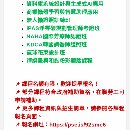
資料庫系統設計與生成式
AI
應用
商業機器學習與智慧助理應用
無人機證照訓練班
iPAS
淨零碳規劃管理師考證班
NAHA
國際芳療師認證班
KDCA
韓國調香師證照班
氣球花束設計班
禪繞畫與和諧粉彩體驗課程
📌
課程名額有限，歡迎提早報名！
📌
部分課程符合政府補助資格，在職勞工可
申請補助。
📌
更多課程資訊與招生簡章，請參閱各課程
報名頁面。
📌
報名網址：
https://pse.is/92smc6