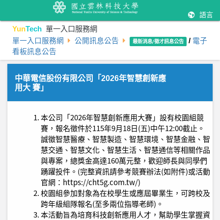
語言
Yun
Tech
單一入口服務網
單一入口服務網
公開訊息公告
/
電子
最新消息/徵才訊息公告
看板訊息公告
中華電信股份有限公司「2026年智慧創新應
用大 賽」
本公司「2026年智慧創新應用大賽」設有校園組競
賽，報名徵件於115年9月18日(五)中午12:00截止。
誠徵智慧醫療、智慧製造、智慧環境、智慧金融、智
慧交通、智慧文化、智慧生活、智慧通信等相關作品
與專案，總獎金高達160萬元整，歡迎師長與同學們
踴躍投件。(完整資訊請參考競賽辦法(如附件)或活動
官網：https://cht5g.com.tw/)
校園組參加對象為在校學生或應屆畢業生，可跨校及
跨年級組隊報名(至多兩位指導老師)。
本活動旨為培育科技創新應用人才，幫助學生掌握資