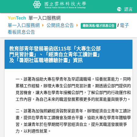
語言
Yun
Tech
單一入口服務網
單一入口服務網
公開訊息公告
/
電子
最新消息/徵才訊息公告
看板訊息公告
教育部青年發展署函送115年「大專生公部
門見習計畫」、「經濟自立青年工讀計畫」
及「暑期社區職場體驗計畫」資訊
一、該署為協助大專在學青年及早認識職場，培養就業能力，同時
累積工作經驗，辦理大專生公部門見習計畫，期透過公部門提供的
見習機會，讓大專在學青年接觸公部門，了解公部門的行政運作和
工作內容，為自己未來的職涯發展累積更多的就業能量與競爭力。
二、該署為加強照顧經濟弱勢家庭青年，辦理經濟自立青年工讀計
畫，提供在學青年工讀機會及媒合平臺，協助大專在學青年體驗學
習，並讓青年於在學期間可學習經濟自立，提升其職涯發展競爭
力，以利適性就業。