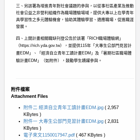
三、另該署為增進青年對社會議題的參與，以從事社區產業及推動
社會公益之非營利組織作為職場體驗場域，提供大專以上在學青年
具學習性之多元體驗機會，協助其體驗學習、適應職場，促進職涯
發展。
四、上開計畫相關職缺刊登公告於該署「RICH職場體驗網」
（https://rich.yda.gov.tw），並提供115年「大專生公部門見習計
畫EDM」、「經濟自立青年工讀計畫EDM」及「暑期社區職場體
驗計畫EDM」（如附件），鼓勵學生踴躍參與。
附件檔案
Attachment Files
附件二 經濟自立青年工讀計畫EDM.jpg
( 2,957
KBytes )
附件一 大專生公部門見習計畫EDM.jpg
( 2,831
KBytes )
電子來文1150017947.pdf
( 467 KBytes )