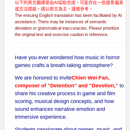
以下的英文翻譯是由AI協助完成，可能存在一些語意偏差
或文法錯誤，請以原文為主，謹慎參考。
The ensuing English translation has been facilitated by AI
assistance. There may be instances of semantic
deviation or grammatical inaccuracies. Please prioritize
the original text and exercise caution in reference.
Have you ever wondered how music in horror
games crafts a breath-taking atmosphere?
We are honored to invite
Chien Wei-Fan,
composer of "Detention" and "Devotion,"
to
share his creative process in game and film
scoring, musical design concepts, and how
sound enhances narrative emotion and
immersive experience.
Students passionate about games, music, and