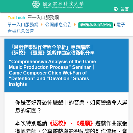
語言
Yun
Tech
單一入口服務網
單一入口服務網
公開訊息公告
/
電子
最新消息/徵才訊息公告
看板訊息公告
「遊戲音樂製作流程全解析」專題講座｜
《返校》《還願》遊戲作曲家張衞帆分享
"Comprehensive Analysis of the Game
Music Production Process" Seminar｜
Game Composer Chien Wei-Fan of
"Detention" and "Devotion" Shares
Insights
你是否好奇恐怖遊戲中的音樂，如何營造令人屏
息的氛圍？
本次特別邀請
《返校》、《還願》
遊戲作曲家張
衞帆老師，分享遊戲與影視配樂的創作流程、音