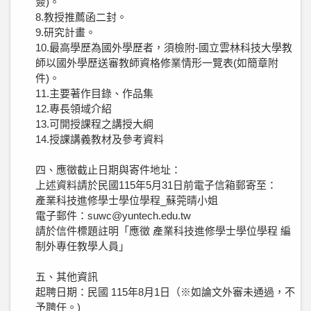
簽)。
8.教授推薦函二封。
9.研究計畫。
10.最高學歷為國外學歷者，須檢附-國立雲林科技大學教
師以國外學歷送審教師資格修業情形一覽表(如簡章附
件)。
11.主要著作目錄、作品集
12.專長領域介紹
13.可開授課程之講授大綱
14.授課講義教材及參考資料
四、應徵截止日期與寄件地址：
上述資料請於民國115年5月31日前電子信箱郵寄至：
產業科技進修學士學位學程_蘇莞晴小姐
電子郵件：suwc@yuntech.edu.tw
請於信件標題註明「應徵 產業科技進修學士學位學程 編
制外專任教學人員」
五、其他資訊
起聘日期：民國 115年8月1日（※如論文外審未通過，不
予聘任。)