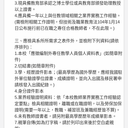
3.現具備教育部承認之博士學位或具教育部頒發助理教授
以上證書。
4.應具備一年以上與任教領域相關之業界實務工作經驗。
(需檢附相關工作證明，但技術及職業教育法104年1月14
日公布施行前已在職之專任合格教師者，不在此限。)
三、應檢具系所所需求之表件外，並檢附下列資料(請依
序排列)：
1.本校「應徵編制外專任教學人員個人資料表」(如簡章附
件)
2.切結書(如簡章附件)
3.學、經歷證件影本；(最高學歷為國外學歷，應經我國駐
外單位驗證學位證書、成績證明，並向入出國及移民署申
請核發入出國紀錄。)
4.身分證件影本
5.業界經驗證明資料：依「本校教師業界實務工作經驗認
定要點」檢具相關證明，離職或在職證明，以及勞保加保
證明(需要一年以上，教職、補習班及兼職經歷皆不算)。
6.未有教師證書者，請另附最高學歷歷年成績單影本。
7.親筆自傳(如為打字稿，請於列印出來後於空白處親