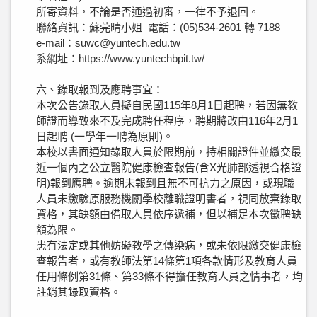
所寄資料，不論是否通過初審，一律不予退回。
聯絡資訊：蘇莞晴小姐 電話：(05)534-2601 轉 7188
e-mail：suwc@yuntech.edu.tw
系網址：https://www.yuntechbpit.tw/
六、錄取報到及應聘事宜：
本次公告錄取人員擬自民國115年8月1日起聘，若因無教
師證而導致來不及完成聘任程序，聘期將改由116年2月1
日起聘 (一學年一聘為原則)。
本校以書面通知錄取人員於限期前，持相關證件並繳交最
近一個內之公立醫院健康檢查報告(含X光肺部透視合格證
明)報到應聘。逾期未報到且無不可抗力之原因，或現職
人員未繳驗原服務機關學校離職證明書者，視同放棄錄取
資格，其缺額由備取人員依序遞補，但以補足本次徵聘缺
額為限。
患有法定或其他妨礙教學之傳染病，或未依限繳交健康檢
查報告者，或有教師法第14條第1項各款情形及教育人員
任用條例第31條、第33條不得擔任教育人員之情事者，均
註銷其錄取資格。