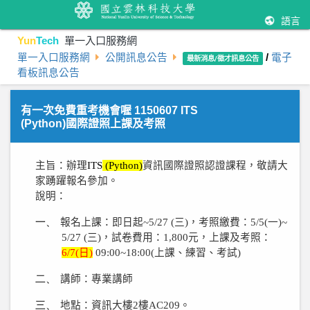
語言
Yun
Tech
單一入口服務網
單一入口服務網
公開訊息公告
/
電子
最新消息/徵才訊息公告
看板訊息公告
有一次免費重考機會喔 1150607 ITS
(Python)國際證照上課及考照
主旨：辦理
ITS
(Python)
資訊國際證照認證課程，敬請大
家踴躍報名參加。
說明：
一、
報名上課：即日起
~5/
27
(
三
)
，考照繳費：
5/5(
一
)~
5/
27
(
三
)
，試卷費用：
1,800
元，上課及考照：
6/
7
(
日
)
09:00~18:00(
上課、練習、考試
)
二、
講師：專業講師
三、
地點：資訊大樓
2
樓
AC209
。