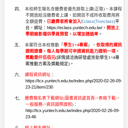
四、
本校師生報名含繳費者優先錄取上課
(
正取
)
，本課程
不開放給沒繳費者上課，如開班不成所收取費用將
全額退費
，
已繳費者將會加入
Eclass(Tronclass)
平
台
，
網址
：
https://eclass.yuntech.edu.tw/
，
開放上
學期錄影檔供學員預習
，
以增加通過率
。
五、
本案符合本校推動
「
學生
1+4
專案
」，
依取得的資訊
證照證書
，
每人每學期可申請
資訊能力證明一項，
獎勵壹仟伍佰元
(
詳情請洽詢研發處
推動
學生
1+4
專
案推動方案
及獎勵規定
)
。
六、
課程資訊網址
：
https://tcx.yuntech.edu.tw/index.php/2020-02-26-09-
23-21/item/230
七、
繳費報名表下載網址
(
圖書資訊處
首頁
->
表格下載
->
一般服務
->
資訊國際證照
)
：
http://tcx.yuntech.edu.tw/index.php/2020-02-26-09-
23-46
八、
線上報名網址
：