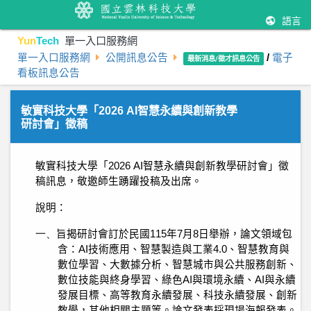
語言
Yun
Tech
單一入口服務網
單一入口服務網
公開訊息公告
/
電子
最新消息/徵才訊息公告
看板訊息公告
敏實科技大學「2026 AI智慧永續與創新教學
研討會」徵稿
敏實科技大學「
2026 AI
智慧永續與創新教學研討會」徵
稿訊息，敬邀師生踴躍投稿及出席。
說明
：
一、
旨揭研討會訂於民國
115
年
7
月
8
日舉辦，論文領域包
含：
AI
技術應用、智慧製造與工業
4.0
、智慧教育與
數位學習、大數據分析、智慧城市與公共服務創新、
數位技能與終身學習、綠色
AI
與環境永續、
AI
與永續
發展目標、高等教育永續發展、科技永續發展、創新
教學，其他相關主題等。論文發表採現場海報發表。