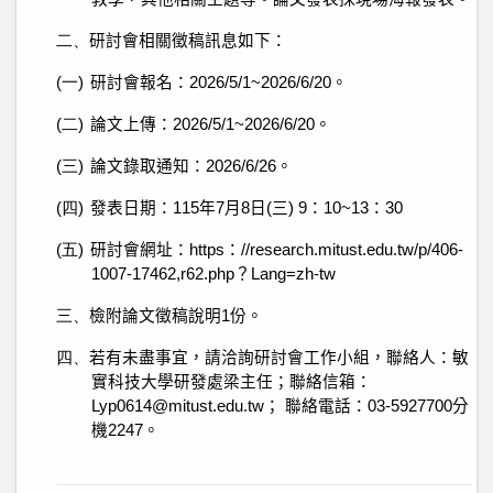
二、
研討會相關徵稿訊息如下：
(一)
研討會報名：
2026/5/1~2026/6/20
。
(二)
論文上傳：
2026/5/1~2026/6/20
。
(三)
論文錄取通知：
2026/6/26
。
(四)
發表日期：
115
年
7
月
8
日
(
三
) 9
：
10~13
：
30
(五)
研討會網址：
https
：
//research.mitust.edu.tw/p/406-
1007-17462,r62.php
？
Lang=zh-tw
三、
檢附論文徵稿說明
1
份。
四、
若有未盡事宜，請洽詢研討會工作小組，聯絡人：敏
實科技大學研發處梁主任；聯絡信箱：
Lyp0614@mitust.edu.tw
；
聯絡電話：
03-5927700
分
機
2247
。