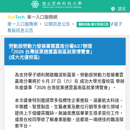
語言
Yun
Tech
單一入口服務網
單一入口服務網
公開訊息公告
/
電子
最新消息/徵才訊息公告
看板訊息公告
勞動部勞動力發展署雲嘉南分署6/27辦理
「2026 台灣就業通雲嘉南區就業博覽會」
(成大光復校區)
為支持學子順利開啟職涯新篇章，勞動部勞動力發展署雲
嘉南分署將於 6 月 27 日（六）在 成功大學光復校區 舉辦
年度盛事「2026 台灣就業通雲嘉南區就業博覽會」。
本次盛會特別邀請眾多指標性企業進駐，涵蓋航太科技、
半導體、智慧製造、生醫產業及數位行銷等多樣化領域，
提供上千個優質職缺。無論是應屆畢業生尋求首份工作，
或是在校同學欲了解產業脈動，這都是一場絕佳的職涯探
索平台。