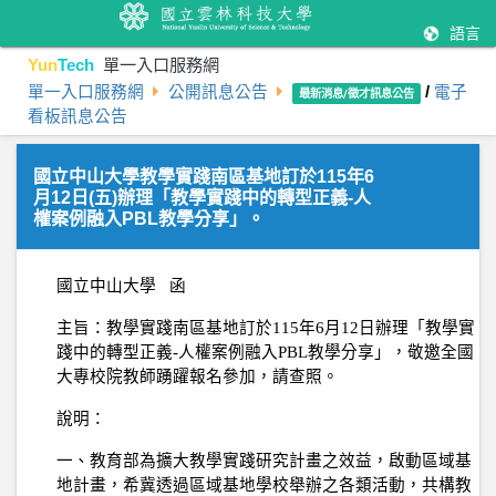
語言
Yun
Tech
單一入口服務網
單一入口服務網
公開訊息公告
/
電子
最新消息/徵才訊息公告
看板訊息公告
國立中山大學教學實踐南區基地訂於115年6
月12日(五)辦理「教學實踐中的轉型正義-人
權案例融入PBL教學分享」。
國立中山大學
函
主旨：教學實踐南區基地訂於
115
年
6
月
12
日辦理「教學實
踐中的轉型正義
-
人權案例融入
PBL
教學分享」，敬邀全國
大專校院教師踴躍報名參加，請查照。
說明：
一、教育部為擴大教學實踐研究計畫之效益，啟動區域基
地計畫，希冀透過區域基地學校舉辦之各類活動，共構教