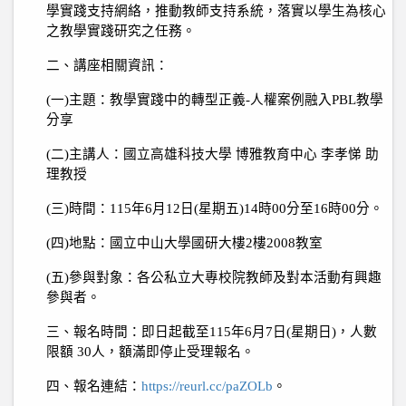
學實踐支持網絡，推動教師支持系統，落實以學生為核心
之教學實踐研究之任務。
二、講座相關資訊：
(
一
)
主題：教學實踐中的轉型正義
-
人權案例融入
PBL
教學
分享
(
二
)
主講人：國立高雄科技大學 博雅教育中心 李孝悌 助
理教授
(
三
)
時間：
115
年
6
月
12
日
(
星期五
)14
時
00
分至
16
時
00
分。
(
四
)
地點：國立中山大學國研大樓
2
樓
2008
教室
(
五
)
參與對象：各公私立大專校院教師及對本活動有興趣
參與者。
三、報名時間：即日起截至
115
年
6
月
7
日
(
星期日
)
，人數
限額
30
人，額滿即停止受理報名。
四、報名連結：
https://reurl.cc/paZOLb
。