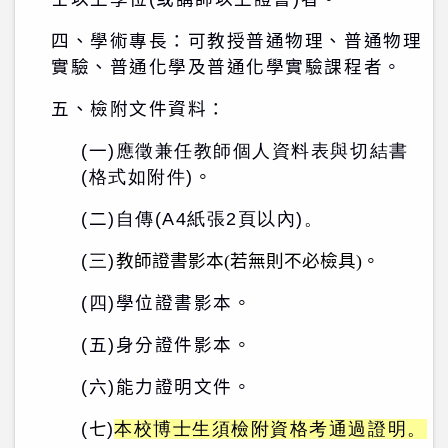
四、學術專長：可教授普通物理、普通物理
實驗、普通化學及普通化學實驗課程者。
五、檢附文件資料：
(
一
)應徵兼任教師個人資料表與切結書
(格式如附件)
。
(
二
)自傳(A4紙張2頁以內)。
(三)
教師證書影本(若無則不必檢具)。
(四)
學位證書影本。
(五)身分證件影本。
(六)能力證明文件。
(
七
)
本校博士生須檢附資格考通過證明。