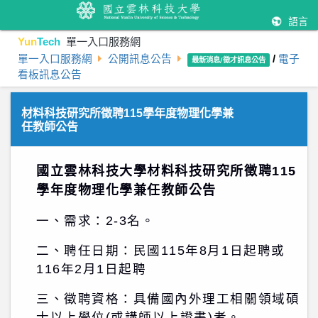
語言
Yun
Tech
單一入口服務網
單一入口服務網
公開訊息公告
/
電子
最新消息/徵才訊息公告
看板訊息公告
材料科技研究所徵聘115學年度物理化學兼
任教師公告
國立雲林科技大學材料科技研究所徵聘115
學年度物理化學兼任教師公告
一、需求：
2-3
名。
二、聘任日期：民國
115
年8月
1
日起聘或
116年2月1日起聘
三、徵聘資格：具備國內外理工相關領域碩
士以上學位
(
或講師以上證書
)
者。