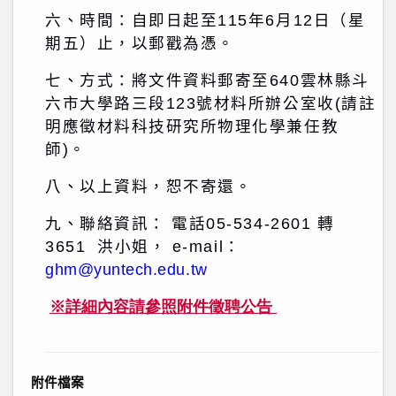
六、時間：自即日起至
115
年6月12日（星
期五）止，以郵戳為憑。
七、方式：將文件資料郵寄至
640
雲林縣斗
六市大學路三段
123
號材料所辦公室收
(
請註
明應徵材料科技研究所物理化學兼任教
師
)
。
八、
以上資料，恕不寄還。
九、聯絡資訊： 電話
05-534-2601
轉
3651
洪小姐，
e-mail
：
ghm@yuntech.edu.tw
※詳細內容請參照附件徵聘公告
附件檔案