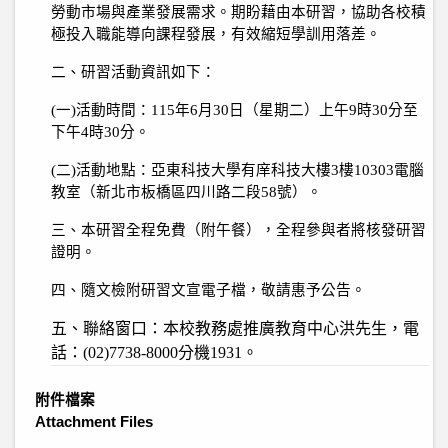
勞動市場與產業發展需求。期盼藉由本研習，協助各校積
極投入職能導向課程發展，有效縮短學訓用落差。
二、研習活動資訊如下：
(
一
)
活動時間：
115
年
6
月
30
日（星期二）上午
9
時
30
分至
下午
4
時
30
分。
(
二
)
活動地點：亞東科技大學有庠科技大樓
3
樓
10303
電腦
教室（新北市板橋區四川路二段
58
號）。
三、本研習全程免費（附午餐），全程參與者將核發研習
證明。
四、隨文檢附研習文宣電子檔，敬請惠予公告。
五、聯絡窗口：本校教務處推廣教育中心洪先生，電
話：
(02)7738-8000
分機
1931
。
附件檔案
Attachment Files