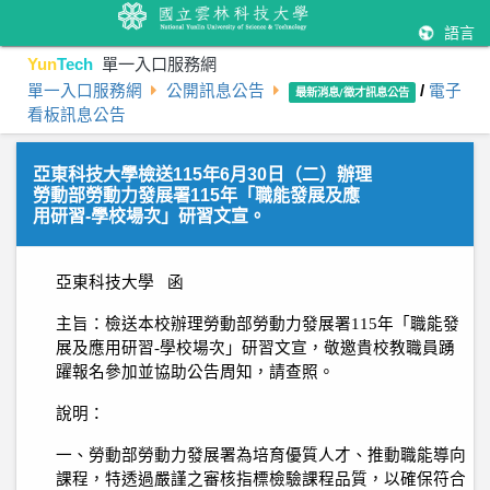
語言
Yun
Tech
單一入口服務網
單一入口服務網
公開訊息公告
/
電子
最新消息/徵才訊息公告
看板訊息公告
亞東科技大學檢送115年6月30日（二）辦理
勞動部勞動力發展署115年「職能發展及應
用研習-學校場次」研習文宣。
亞東科技大學 函
主旨：檢送本校辦理勞動部勞動力發展署
115
年「職能發
展及應用研習
-
學校場次」研習文宣，敬邀貴校教職員踴
躍報名參加並協助公告周知，請查照。
說明：
一、勞動部勞動力發展署為培育優質人才、推動職能導向
課程，特透過嚴謹之審核指標檢驗課程品質，以確保符合